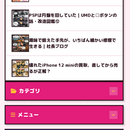
PSPは円盤を回していた｜UMDと□ボタンの
話・改造図鑑⑫
趣味で鍛えた手先が、いちばん細かい修理で
生きる｜社長ブログ
壊れたiPhone 12 miniの買取、直してから売
るが正解？
カテゴリ
修理（機種から）
メニュー