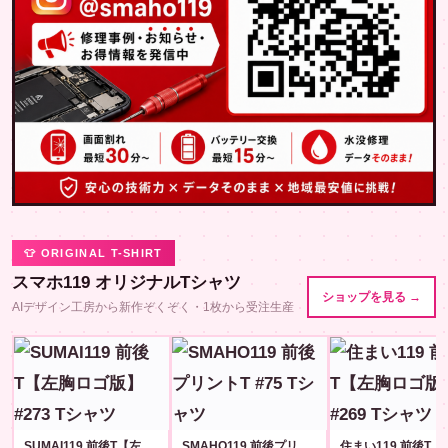
👕 ORIGINAL T-SHIRT
スマホ119 オリジナルTシャツ
ショップを見る →
AIデザイン工房から新作ぞくぞく・1枚から受注生産
SUMAI119 前後T【左胸ロゴ版】#273
SMAHO119 前後プリントT #75