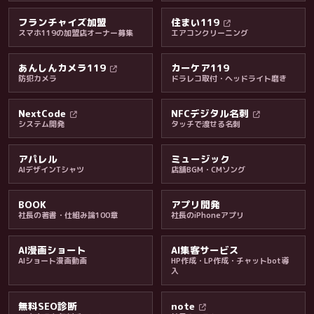
フランチャイズ加盟
住まい119
スマホ119の加盟店オーナー募集
エアコンクリーニング
あんしんカメラ119
カーケア119
防犯カメラ
ドラレコ取付・ヘッドライト磨き
料金・保証・ご案内
NextCode
NFCデジタル名刺
システム開発
タッチで渡せる名刺
アパレル
ミュージック
AIデザインTシャツ
店舗BGM・CMソング
BOOK
アプリ開発
社長の著書・仕組み論100章
社長のiPhoneアプリ
AI漫画ショート
AI集客サービス
AIショート漫画動画
HP作成・LP作成・チャットbot導
入
無料SEO診断
note