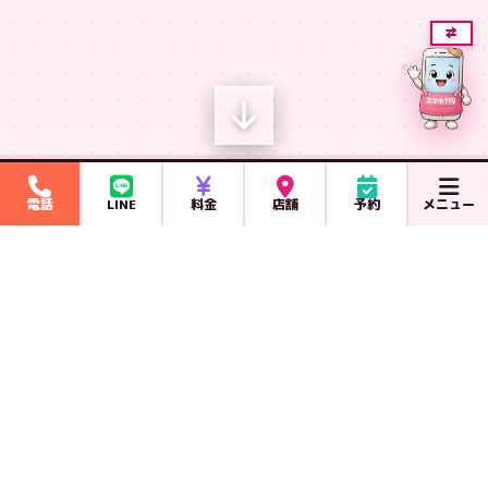
⇄
電話
LINE
料金
店舗
予約
メニュー
お客様の声・Google クチコミ
私達は1番に
お客様の笑顔を
考えます！
G
o
o
g
l
e
クチコミ
6,153
★★★★★
★
★
★
★
★
4.9
突破！
件
画面割れが30分で
直りました！
お客様の評判・チェキを見る ＞