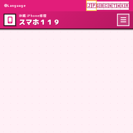
沖縄のiPhone・スマホ修理
🇯🇵
🇬🇧
🇨🇳
🇹🇼
🇰🇷
Language
沖縄 iPhone修理
スマホ１１９