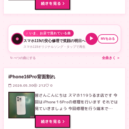
続きを見る
♪ いま、お店で流れている曲
▶
MVをみる
スマホ119の安心修理で笑顔の明日へ
スマホ119オリジナルソング・タップで再生
↻ べつの曲にする
全曲きく ＞
iPhone16Pro背面割れ
2026.05.30
212
0
皆さんこんにちは スマホ119うるま店です 今
回はiPhone１6Proの修理を行います それでは
見ていきましょう 今回修理を行う端末で…
続きを見る