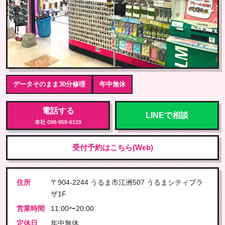
データそのまま30分修理
年中無休
電話する
LINEで相談
本社 098-959-6119
受付予約はこちら(Web)
住所
〒904-2244 うるま市江洲507 うるまシティプラ
ザ1F
営業時間
11:00〜20:00
定休日
年中無休