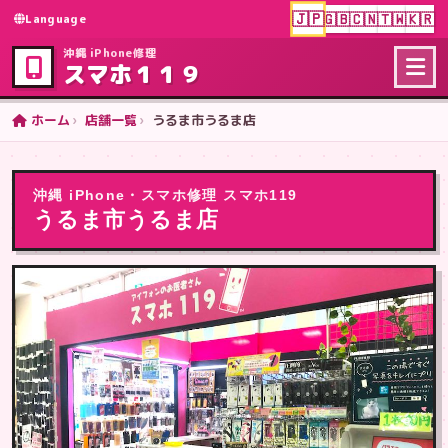
🇯🇵
🇬🇧
🇨🇳
🇹🇼
🇰🇷
Language
沖縄 iPhone修理
スマホ１１９
ホーム
店舗一覧
うるま市うるま店
沖縄 iPhone・スマホ修理 スマホ119
うるま市うるま店