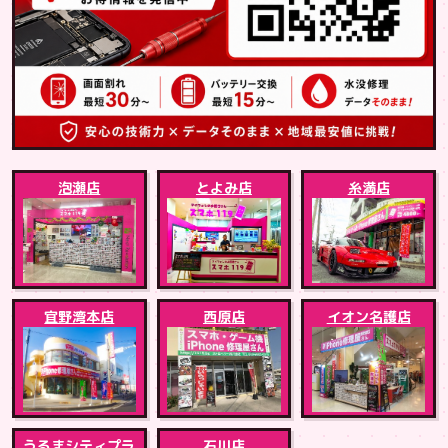
泡瀬店
とよみ店
糸満店
宜野湾本店
西原店
イオン名護店
うるまシティプラ
石川店