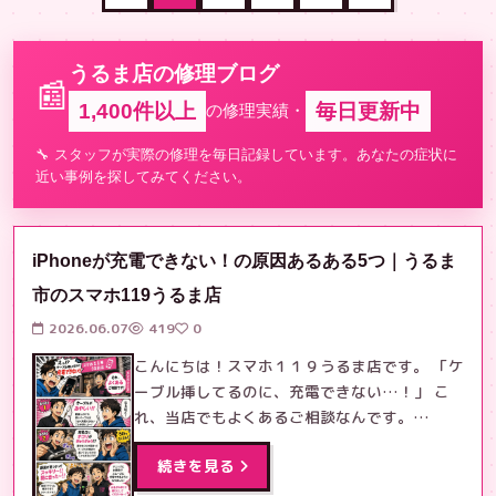
うるま店の修理ブログ
📰
1,400件以上
毎日更新中
の修理実績・
🔧 スタッフが実際の修理を毎日記録しています。あなたの症状に
近い事例を探してみてください。
iPhoneが充電できない！の原因あるある5つ｜うるま
市のスマホ119うるま店
2026.06.07
419
0
こんにちは！スマホ１１９うるま店です。 「ケ
ーブル挿してるのに、充電できない…！」 こ
れ、当店でもよくあるご相談なんです。…
続きを見る