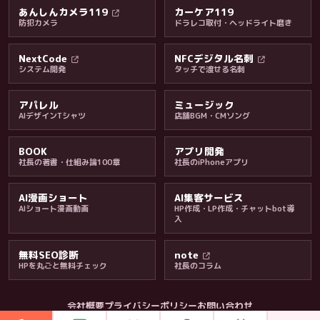
あんしんカメラ119
カーケア119
防犯カメラ
ドラレコ取付・ヘッドライト磨き
料金・保証・ご案内
NextCode
NFCデジタル名刺
システム開発
タッチで渡せる名刺
アパレル
ミュージック
AIデザインTシャツ
店舗BGM・CMソング
BOOK
アプリ開発
社長の著書・仕組み論100章
社長のiPhoneアプリ
AI漫画ショート
AI集客サービス
AIショート漫画動画
HP作成・LP作成・チャットbot導
入
無料SEO診断
note
HPを丸ごと無料チェック
社長のコラム
会社概要
プライバシーポリシー
お問い合わせ
会社・ブログ