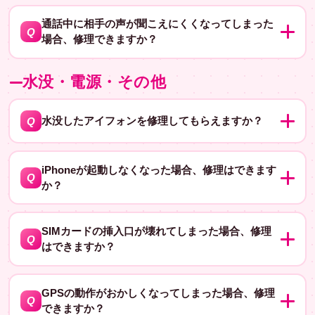
はい、修理可能です。指紋認証の不具合の原因は、ホー
A
ます。
ムボタンや配線の接触不良などが考えられます。修理に
通話中に相手の声が聞こえにくくなってしまった
Q
場合、修理できますか？
かかる時間と費用は原因によって異なりますが、おおよ
そ数千円から数万円程度かかる場合があります。
はい、原因を調べて修理可能かどうかを確認します。通
A
水没・電源・その他
話中に相手の声が聞こえにくくなる原因としては、スピ
ーカーの故障やマイクの故障、通信の問題などが考えら
れます。修理にかかる時間と費用は原因によって異なり
Q
水没したアイフォンを修理してもらえますか？
ますが、おおよそ数千円から数万円程度かかる場合があ
はい、水没修理も行っています。ただし、水没した直後
A
ります。
に修理を依頼することで修理の成功率が高くなります。
iPhoneが起動しなくなった場合、修理はできます
Q
か？
水没の度合いによって修理内容や費用が異なるため、修
理前にお見積もりを出します。
はい、原因を調べて修理可能かどうかを確認します。起
A
動しなくなった原因としては、内部基盤の故障やソフト
SIMカードの挿入口が壊れてしまった場合、修理
Q
はできますか？
ウェアの問題などが考えられます。修理にかかる時間と
費用は原因によって異なりますが、おおよそ数万円程度
はい、SIMカードスロットの交換などが必要になる場合
A
かかる場合があります。
があります。修理にかかる時間と費用は機種によって異
GPSの動作がおかしくなってしまった場合、修理
Q
できますか？
なりますが、おおよそ数千円から数万円程度かかる場合