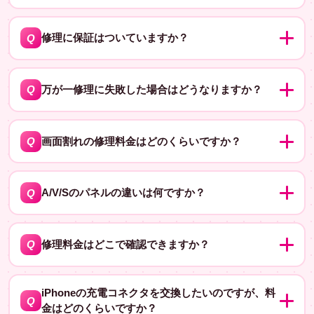
ては事前にお問い合わせください。
修理内容や機種によって異なりますので、修理前にお見
A
積もりを出します。修理費用に関するご質問は、お気軽
Q
修理に保証はついていますか？
にお問い合わせください。
修理についての保証については、修理内容によって異な
A
ります。修理内容によっては、修理後も不具合が発生す
Q
万が一修理に失敗した場合はどうなりますか？
る場合があります。その際には、保証期間内であれば、
万が一修理に失敗した場合は、再度修理を行うか、修理
無償で再修理を行います。修理についての保証期間につ
A
費用の返金を行うことができます。詳細については修理
いては、修理前にお問い合わせください。
Q
画面割れの修理料金はどのくらいですか？
店舗にお問い合わせください。
画面修理は機種によって異なりますが、A/V/Sの3つのパ
A
ネルから選べます。具体的な料金は料金表をご覧くださ
Q
A/V/Sのパネルの違いは何ですか？
い。
Aパネルは県内最安の互換パネル、Vパネルはコスパ重視
A
のバランス型、Sパネルは純正同等の高品質です。ご予
Q
修理料金はどこで確認できますか？
算に応じて選べますよ。
修理料金は公式サイトの料金表で確認できます。
A
iPhoneの充電コネクタを交換したいのですが、料
Q
金はどのくらいですか？