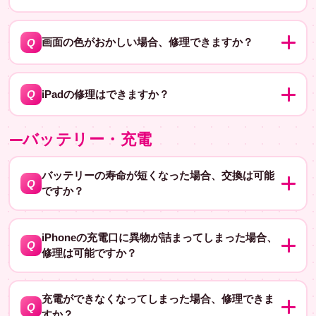
って異なりますが、おおよそ数万円程度かかる場合があ
はい、原因を調べて修理可能かどうかを確認します。タ
A
ります。
ッチが効かなくなる原因としては、液晶画面の故障やデ
Q
画面の色がおかしい場合、修理できますか？
ジタイザの故障、内部基盤の故障などが考えられます。
はい、原因を調べて修理可能かどうかを確認します。画
修理にかかる時間と費用は原因によって異なりますが、
A
面の色がおかしい原因としては、液晶パネルの故障や内
おおよそ数万円程度かかる場合があります。
Q
iPadの修理はできますか？
部基盤の故障などが考えられます。修理にかかる時間と
はい、iPadの修理も承っております。画面割れやバッテ
費用は原因によって異なりますが、おおよそ数万円程度
A
バッテリー・充電
リー交換など、様々な修理に対応しています。詳しい料
かかる場合があります。
金や内容については、店舗へお問い合わせください。
バッテリーの寿命が短くなった場合、交換は可能
Q
ですか？
はい、バッテリーの交換も行っています。バッテリーの
A
寿命は使用状況や充電方法によって異なるため、バッテ
iPhoneの充電口に異物が詰まってしまった場合、
Q
修理は可能ですか？
リーの劣化具合を診断し、必要に応じて交換します。バ
ッテリーの交換にかかる時間はおおよそ30分程度で、費
はい、充電口の清掃や修理も行っています。異物を取り
A
用は機種によって異なりますが、おおよそ数千円から1万
除くだけで済む場合もありますが、充電口そのものに問
充電ができなくなってしまった場合、修理できま
Q
円程度です。
すか？