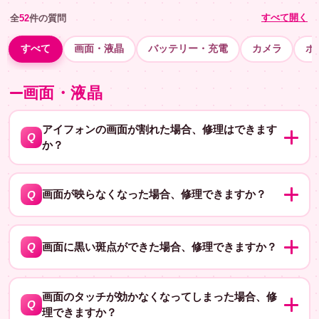
すべて開く
全
52
件の質問
すべて
画面・液晶
バッテリー・充電
カメラ
ボ
画面・液晶
アイフォンの画面が割れた場合、修理はできます
Q
か？
はい、画面の修理は可能です。割れた部分の交換になる
A
ため、修理にかかる時間と費用は割れ方や機種によって
Q
画面が映らなくなった場合、修理できますか？
異なりますが、おおよそ３０分から１時間、費用はお問
はい、原因を調べて修理可能かどうかを確認します。原
い合わせください。
A
因としては、液晶画面の故障、内部基盤の故障、配線の
Q
画面に黒い斑点ができた場合、修理できますか？
接触不良、バッテリーの問題などが考えられます。修理
はい、原因を調べて修理可能かどうかを確認します。黒
にかかる時間と費用は原因によって異なりますが、おお
A
い斑点の原因は、液晶パネルの故障や内部基盤の故障な
画面のタッチが効かなくなってしまった場合、修
よそ数万円程度かかる場合があります。
Q
理できますか？
どが考えられます。修理にかかる時間と費用は原因によ