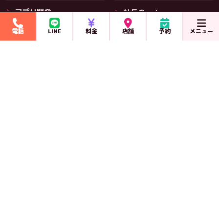
アプリ開発
社長のnote
その他サービス
電話
LINE
料金
店舗
予約
メニュー
ポッドキャスト
NEXT REVOLUTION GROUP
ネクストレボリューション
スマホ119
iPhone・スマホ修理（当サイト）
本社
フランチャイズ加盟
住まい119
スマホ119の加盟店オーナー募集
エアコンクリーニング
あんしんカメラ119
カーケア119
防犯カメラ
ドラレコ取付・ヘッドライト磨き
料金・保証・ご案内
NextCode
NFCデジタル名刺
システム開発
タッチで渡せる名刺