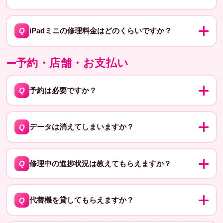
充電コネクタの交換料金は、機種により異なります。旧
A
機種は5,830円〜、新しい機種は高めです。詳細はお店で
Q
iPadミニの修理料金はどのくらいですか？
実機を見てお見積もりしますので、ぜひご来店くださ
iPadミニの修理料金は機種によって異なりますので、具
い。
A
予約・店舗・お支払い
体的な料金はお店で実機を見てお見積もりをさせていた
だきます。早めに直すと安心だよ！予約フォームから予
約しておくとスムーズだよ。
Q
予約は必要ですか？
予約なしで、そのままご来店いただけます（予約不
A
要）。ただ、事前にご予約いただくと待ち時間が少なく
Q
データは消えてしまいますか？
スムーズです。お急ぎの方や混雑する土日は、来店予約
修理によっては、データが消えてしまう場合がありま
フォームのご利用がおすすめです。
A
す。データが消えてしまう場合もあるため、修理前には
Q
修理中の進捗状況は教えてもらえますか？
データのバックアップをおすすめします。
はい、修理中の進捗状況はお問い合わせいただければお
A
伝えすることができます。修理中の状況については、お
Q
代替機を貸してもらえますか？
気軽にお問い合わせください。
代替機の貸し出しに関しては、修理店舗によって異なり