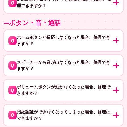
Q
ります。
理できますか？
す。修理にかかる時間と費用は原因によって異なります
が、おおよそ数千円から数万円程度かかる場合がありま
はい、フロントカメラの修理も可能です。修理にかかる
A
す。
ボタン・音・通話
時間と費用は原因によって異なりますが、おおよそ数千
円から数万円程度かかる場合があります。
ホームボタンが反応しなくなった場合、修理でき
Q
ますか？
はい、修理可能です。ホームボタンの不具合は、配線の
A
接触不良やボタン自体の故障などが考えられます。修理
スピーカーから音が出なくなった場合、修理でき
Q
ますか？
にかかる時間と費用は原因によって異なりますが、おお
よそ1時間から数時間、数千円から数万円程度かかる場合
はい、スピーカーの交換などが必要になる場合がありま
A
があります。
す。スピーカーの不具合の原因は、スピーカー自体の故
ボリュームボタンが効かなくなった場合、修理で
Q
きますか？
障や配線の接触不良などが考えられます。修理にかかる
時間と費用は原因によって異なりますが、おおよそ数千
はい、修理可能です。ボリュームボタンの不具合の原因
A
円から数万円程度かかる場合があります。
は、ボタン自体の故障や配線の接触不良などが考えられ
指紋認証ができなくなってしまった場合、修理は
Q
できますか？
ます。修理にかかる時間と費用は原因によって異なりま
すが、おおよそ数千円から数万円程度かかる場合があり