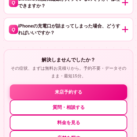
Q
できますか？
理内容や料金はお店でお見積もりしますので、ぜひお越
しくださいね。予約も便利だよ！
Switchの画面の修理も可能です。具体的な料金や修理内
A
容はお店で実機を見てお見積もりをさせていただきます
iPhoneの充電口が詰まってしまった場合、どうす
Q
ればいいですか？
ので、ぜひお越しください。予約をしておくとスムーズ
だよ！
充電口の詰まりは修理可能です。お店で実機を見てお見
A
積もりをさせていただきますので、ぜひお越しくださ
解決しませんでしたか？
い。予約をしておくと待たずに修理できるよ！
その症状、まずは無料お見積りから。予約不要・データその
まま・最短15分。
来店予約する
質問・相談する
料金を見る