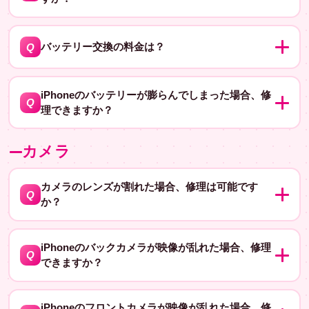
題がある場合は、交換が必要となるため、修理にかかる
時間と費用は異なります。
はい、原因を調べて充電ポートの修理や交換を行うこと
A
ができます。充電ポートに詰まったゴミや異物を取り除
Q
バッテリー交換の料金は？
くだけで解決する場合もありますが、充電ポート自体に
バッテリー交換の料金は機種によって異なります。詳し
問題がある場合は交換が必要になるため、修理にかかる
A
くは料金表をご確認ください。
iPhoneのバッテリーが膨らんでしまった場合、修
時間と費用は異なります。
Q
理できますか？
バッテリーが膨らんでしまった場合は、早めに修理をお
A
カメラ
すすめします。バッテリー交換が可能ですので、ぜひご
来店ください。予約もできますよ！
カメラのレンズが割れた場合、修理は可能です
Q
か？
はい、レンズの修理も行っています。レンズ交換にかか
A
る時間と費用は、機種によって異なりますが、おおよそ
iPhoneのバックカメラが映像が乱れた場合、修理
Q
できますか？
数万円から1万円程度が一般的です。ただし、レンズだけ
でなく、カメラ自体が故障している場合は、カメラユニ
はい、バックカメラの修理も可能です。カメラレンズや
A
ットの交換が必要となるため、費用が高くなる場合があ
撮影用チップの故障、内部基盤の故障などが考えられま
iPhoneのフロントカメラが映像が乱れた場合、修