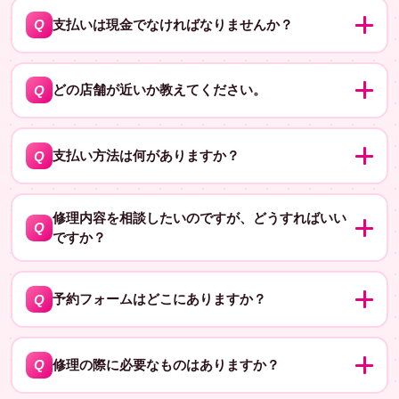
A
ます。代替機の貸し出しに関するご質問は、修理前に修
Q
支払いは現金でなければなりませんか？
理店舗にお問い合わせください。
支払い方法については修理店舗によって異なりますが、
A
現金以外にも、クレジットカードや電子マネーなどの支
Q
どの店舗が近いか教えてください。
払い方法を受け付けている場合があります。支払い方法
お住まいの市町村や現在地を教えていただければ、最寄
についてのご質問は、お気軽にお問い合わせください。
A
りの店舗をご案内します。
Q
支払い方法は何がありますか？
現金のほか、クレジットカード決済（VISA・Master・
A
JCB・AMEXなど）も可能です。
修理内容を相談したいのですが、どうすればいい
Q
ですか？
お電話や来店で直接相談できます。また、LINEでの相談
A
も可能です。
Q
予約フォームはどこにありますか？
予約フォームは公式サイトにあります。こちらからご利
A
用ください: https://iphone119.xyz/予約フォーム
Q
修理の際に必要なものはありますか？