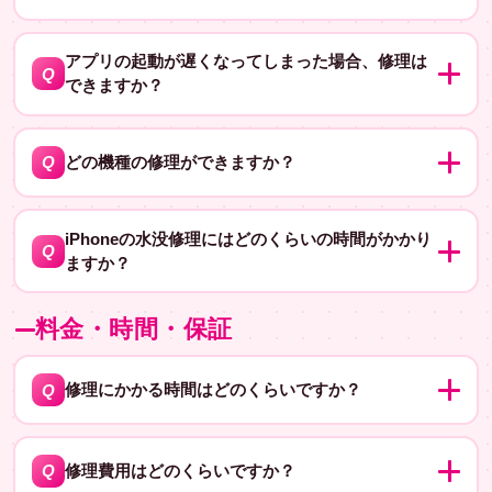
があります。
はい、原因を調べて修理可能かどうかを確認します。
A
GPSの動作がおかしくなる原因としては、ソフトウェア
アプリの起動が遅くなってしまった場合、修理は
Q
できますか？
の問題やアンテナの故障などが考えられます。修理にか
かる時間と費用は原因によって異なりますが、おおよそ
アプリの起動速度に関しては、修理で改善できるという
A
数千円から数万円程度かかる場合があります。
わけではありません。アプリやシステムの問題である場
Q
どの機種の修理ができますか？
合もあるため、原因を調べて対応策を提案することがで
iPhone、iPad、Androidスマホ、ゲーム機など幅広く対
きます。例えば、キャッシュのクリアやアプリのアップ
A
応しています。
iPhoneの水没修理にはどのくらいの時間がかかり
デートなどが有効な場合があります。修理にかかる時間
Q
ますか？
や費用は発生しない場合がほとんどです。
水没修理は通常1日〜かかりますが、機種によって異なる
A
料金・時間・保証
場合があります。お店で実機を見てお見積もりをいたし
ますので、ぜひご来店ください。予約もおすすめです！
Q
修理にかかる時間はどのくらいですか？
修理内容や混雑状況によって異なりますが、一般的には
A
おおよそ1時間から数時間程度です。修理のお時間につい
Q
修理費用はどのくらいですか？