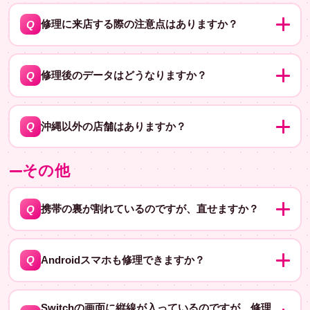
特に必要なものはありませんが、修理するスマホをお持
A
ちください。
Q
修理に来店する際の注意点はありますか？
特にありませんが、事前に電話で在庫確認をしていただ
A
くとスムーズです。
Q
修理後のデータはどうなりますか？
基本的にはデータはそのままですが、万が一のためにバ
A
ックアップをおすすめします。
Q
沖縄以外の店舗はありますか？
はい、福岡や大阪にも店舗があります。詳細は店舗一覧
A
その他
をご覧ください。
Q
携帯の裏が割れているのですが、直せますか？
携帯の裏の修理も可能ですが、具体的な料金や修理内容
A
は機種によって異なります。お店で実機を見てお見積も
Q
Androidスマホも修理できますか？
りをさせていただきますので、ぜひお越しください。予
はい、Androidスマホ（Galaxy・Xperia・AQUOS・
約もおすすめだよ！
A
Google Pixelなど）の修理も行っています。具体的な修
Switchの画面に縦線が入っているのですが、修理