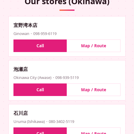
Our stores (Okinawa)
宜野湾本店
Ginowan・098-959-6119
Call
Map / Route
泡瀬店
Okinawa City (Awase)・098-939-5119
Call
Map / Route
石川店
Uruma (Ishikawa)・080-3402-5119
Call
Map / Route