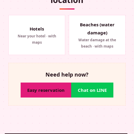
Beaches (water
Hotels
damage)
Near your hotel · with
Water damage at the
maps
beach · with maps
Need help now?
Easy reservation
Chat on LINE