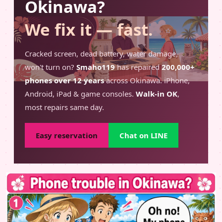
Okinawa?
We fix it — fast.
Cracked screen, dead battery, water damage,
won't turn on?
Smaho119
has repaired
200,000+
phones over 12 years
across Okinawa. iPhone,
Android, iPad & game consoles.
Walk-in OK
,
most repairs same day.
Easy reservation
Chat on LINE