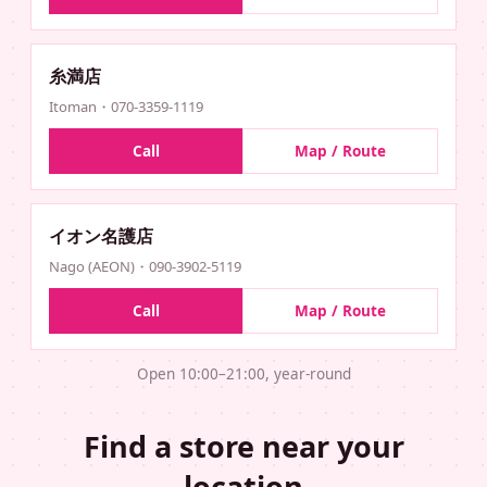
糸満店
Itoman・070-3359-1119
Call
Map / Route
イオン名護店
Nago (AEON)・090-3902-5119
Call
Map / Route
Open 10:00–21:00, year-round
Find a store near your
location