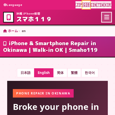
🇬🇧
🇯🇵
🇨🇳
🇹🇼
🇰🇷
Language
沖縄 iPhone修理
スマホ１１９
ホーム
en
iPhone & Smartphone Repair in
Okinawa | Walk-in OK | Smaho119
日本語
English
简体
繁體
한국어
PHONE REPAIR IN OKINAWA
Broke your phone in