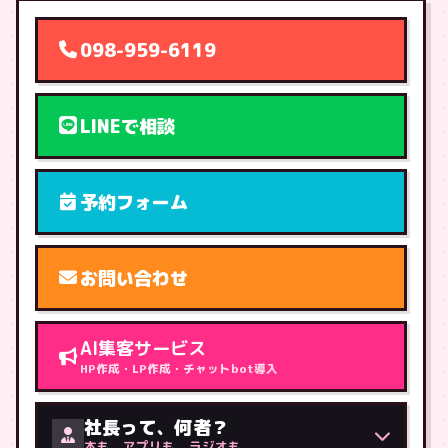
098-959-6119
LINEで相談
予約フォーム
お問い合わせ
AI集客サービス
HP作成・LP作成・チャットbot導入
社長って、何者？
本も、アプリも、ラジオも。