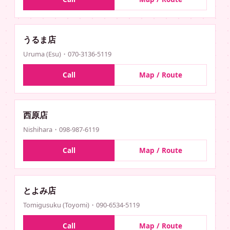
うるま店
Uruma (Esu)・070-3136-5119
Call
Map / Route
西原店
Nishihara・098-987-6119
Call
Map / Route
とよみ店
Tomigusuku (Toyomi)・090-6534-5119
Call
Map / Route