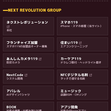
NEXT REVOLUTION GROUP
ネクストレボリューション
スマホ119
iPhone・スマホ修理（当サイト）
本社
フランチャイズ加盟
住まい119
スマホ119の加盟店オーナー募集
エアコンクリーニング
あんしんカメラ119
カーケア119
防犯カメラ
ドラレコ取付・ヘッドライト磨き
NextCode
NFCデジタル名刺
システム開発
タッチで渡せる名刺
アパレル
ミュージック
AIデザインTシャツ
店舗BGM・CMソング
BOOK
アプリ開発
社長の著書・仕組み論100章
社長のiPhoneアプリ