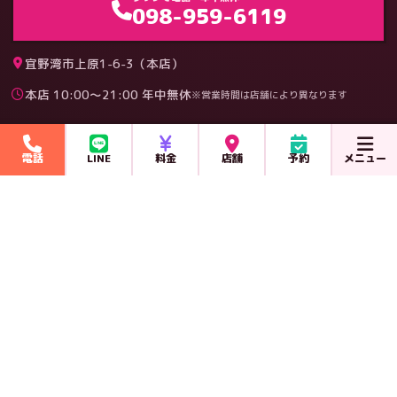
098-959-6119
宜野湾市上原1-6-3（本店）
本店 10:00〜21:00 年中無休
※営業時間は店舗により異なります
料金
メニュー
電話
LINE
料金
店舗
予約
メニュー
会社概要
店舗一覧
修理料金表
予約フォーム
求人募集
スタッフ紹介
修理ブログ
社長の本
アプリ開発
社長のnote
その他サービス
ポッドキャスト