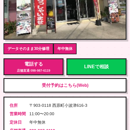
データそのまま30分修理
年中無休
電話する
LINEで相談
店舗直通 098-987-6119
受付予約はこちら(Web)
住所
〒903-0118 西原町小波津616-3
営業時間
11:00〜20:00
定休日
年中無休