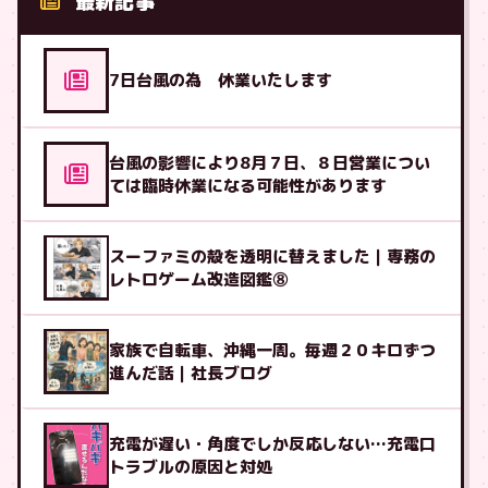
最新記事
7日台風の為 休業いたします
台風の影響により8月７日、８日営業につい
ては臨時休業になる可能性があります
スーファミの殻を透明に替えました｜専務の
レトロゲーム改造図鑑⑧
家族で自転車、沖縄一周。毎週２０キロずつ
進んだ話｜社長ブログ
充電が遅い・角度でしか反応しない…充電口
トラブルの原因と対処