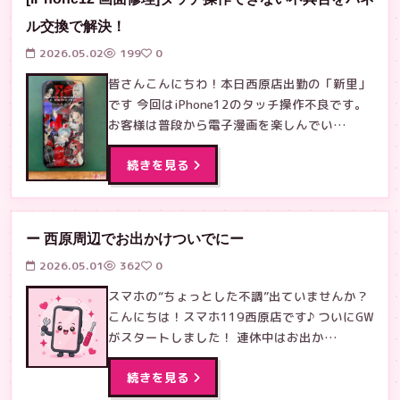
ル交換で解決！
2026.05.02
199
0
皆さんこんにちわ！本日西原店出勤の「新里」
です 今回はiPhone12のタッチ操作不良です。
お客様は普段から電子漫画を楽しんでい…
続きを見る
ー 西原周辺でお出かけついでにー
2026.05.01
362
0
スマホの“ちょっとした不調”出ていませんか？
こんにちは！スマホ119西原店です♪ ついにGW
がスタートしました！ 連休中はお出か…
続きを見る