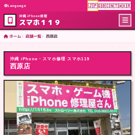
🇯🇵
🇬🇧
🇨🇳
🇹🇼
🇰🇷
Language
沖縄 iPhone修理
スマホ１１９
ホーム
店舗一覧
西原店
沖縄 iPhone・スマホ修理 スマホ119
西原店