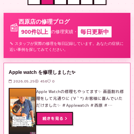
西原店の修理ブログ
📰
900件以上
毎日更新中
の修理実績・
🔧 スタッフが実際の修理を毎日記録しています。あなたの症状に
近い事例を探してみてください。
Apple watch を修理しました✨
2026.05.25
456
0
Apple Watchの修理もやってます✨ 画面割れ修
理をして元通りに (´∀｀*) お客様に喜んでいた
だけました✨ ＃Applewatch ＃西原 ＃…
続きを見る