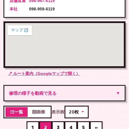
店舗直通
098-987-6119
本社
098-959-6119
📍 ルート案内（Googleマップで開く）
修理の様子を動画で見る
▼
一覧
画像
表示数
1
2
3
4
5
»