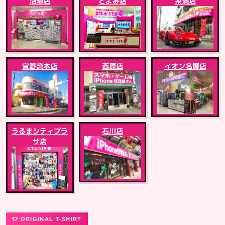
泡瀬店
とよみ店
糸満店
宜野湾本店
西原店
イオン名護店
うるまシティプラ
石川店
ザ店
👕 ORIGINAL T-SHIRT