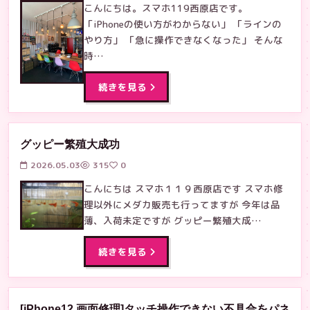
こんにちは。スマホ119西原店です。
「iPhoneの使い方がわからない」 「ラインの
やり方」 「急に操作できなくなった」 そんな
時…
続きを見る
グッピー繁殖大成功
2026.05.03
315
0
こんにちは スマホ１１９西原店です スマホ修
理以外にメダカ販売も行ってますが 今年は品
薄、入荷未定ですが グッピー繁殖大成…
続きを見る
[iPhone12 画面修理]タッチ操作できない不具合をパネ