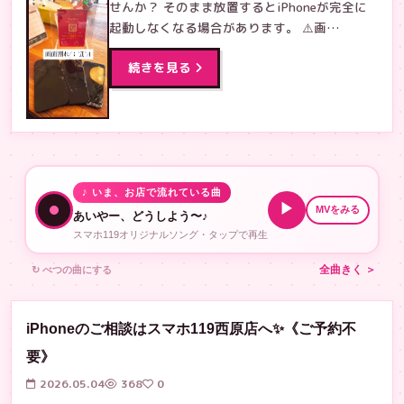
せんか？ そのまま放置するとiPhoneが完全に
起動しなくなる場合があります。 ⚠️画…
続きを見る
♪ いま、お店で流れている曲
▶
MVをみる
あいやー、どうしよう〜♪
スマホ119オリジナルソング・タップで再生
↻ べつの曲にする
全曲きく ＞
iPhoneのご相談はスマホ119西原店へ✨《ご予約不
要》
2026.05.04
368
0