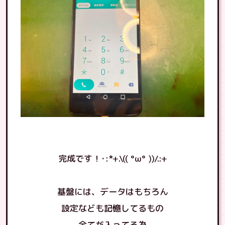
完成です！･:*+.\(( °ω° ))/.:+
基盤には、データはもちろん
設定なども記憶してるもの
全てが入ってる為