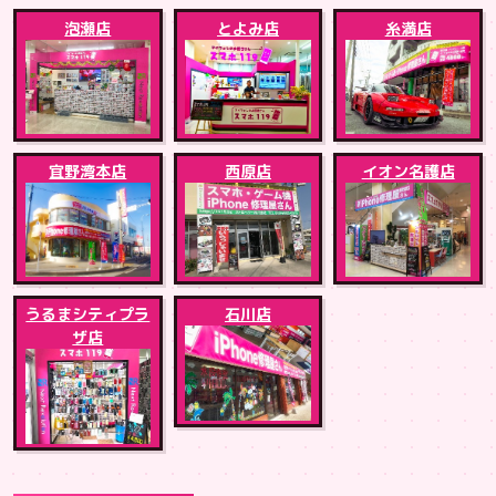
泡瀬店
とよみ店
糸満店
宜野湾本店
西原店
イオン名護店
うるまシティプラ
石川店
ザ店