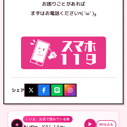
お困りごとがあれば
まずはお電話ください٩( 'ω' )و
シェア
♪ いま、お店で流れている曲
▶
MVをみる
あいやー、どうしよう〜♪