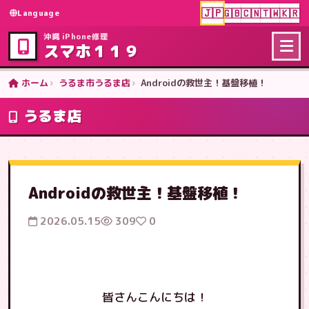
🇯🇵
🇬🇧
🇨🇳
🇹🇼
🇰🇷
Language
沖縄 iPhone修理
スマホ１１９
ホーム
うるま市うるま店
Androidの救世主！基盤移植！
うるま店
Androidの救世主！基盤移植！
2026.05.15
309
0
皆さんこんにちは！