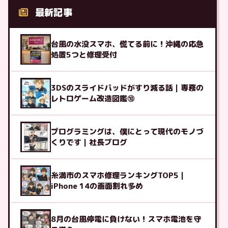
最新記事
台風の水没スマホ、慌てる前に！沖縄の応急
処置5つと修理受付
3DSのスライドパッドがすり減る話｜専務の
レトロゲーム改造図鑑⑩
プログラミングは、僕にとって現代のモノづ
くりです｜社長ブログ
糸満市のスマホ修理ランキングTOP5｜
iPhone 14の画面割れ多め
8月の台風停電に負けない！スマホ電池を守