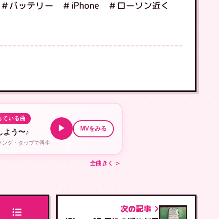
＃バッテリー ＃iPhone ＃ローソン近く
れている曲
▶
MVをみる
しよう〜♪
ルソング・タップで再生
全曲きく ＞
次の記事