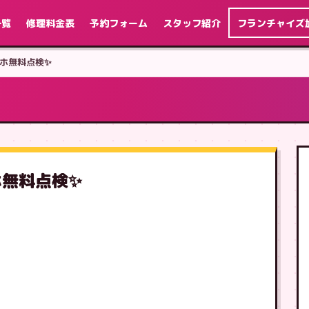
一覧
修理料金表
予約フォーム
スタッフ紹介
フランチャイズ
ホ無料点検✨
ホ無料点検✨