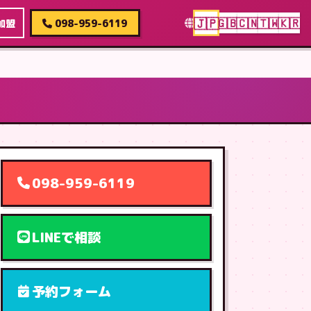
🇯🇵
🇬🇧
🇨🇳
🇹🇼
🇰🇷
加盟
098-959-6119
098-959-6119
LINEで相談
予約フォーム