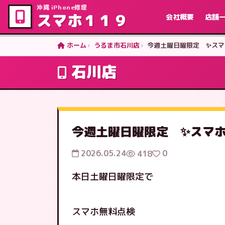
沖縄 iPhone修理
スマホ１１９
会社概要
店舗
ホーム
うるま市石川店
今週土曜日曜限定 ✨スマ
石川店
今週土曜日曜限定 ✨スマ
2026.05.24
0
418
本日土曜日曜限定で
スマホ無料点検