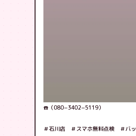
☎️（080−3402−5119）
＃石川店 ＃スマホ無料点検 ＃バ