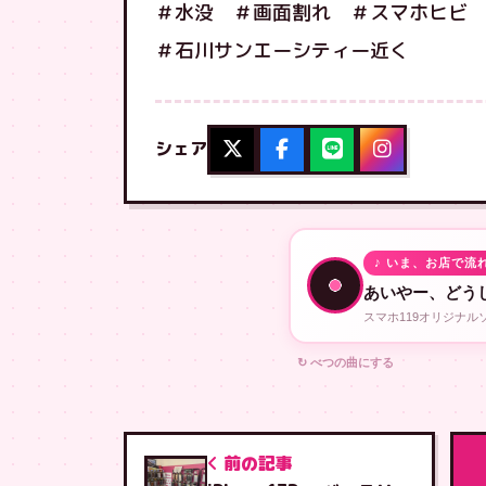
＃水没 ＃画面割れ ＃スマホヒビ 
＃石川サンエーシティー近く
シェア
♪ いま、お店で流
あいやー、どう
スマホ119オリジナ
↻ べつの曲にする
前の記事