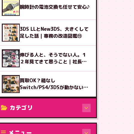
腕時計の電池交換も任せて安心♪
3DS LLとNew3DS、大きくして
足した話｜専務の改造図鑑⑪
伸びる人と、そうでない人。１
２年見てきて思うこと｜社長ブ
ログ
買取OK？箱なし
Switch/PS4/3DSが動かない時
の査定術
カテゴリ
修理（機種から）
メニュー