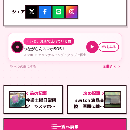
シェア
♪ いま、お店で流れている曲
▶
MVをみる
つながらんスマホSOS！
スマホ119オリジナルソング・タップで再生
↻ べつの曲にする
全曲きく ＞
前の記事
次の記事
今週土曜日曜限
switch 液晶交
定 ✨スマホ無
換 画面に線が
料点検✨
入る
一覧へ戻る