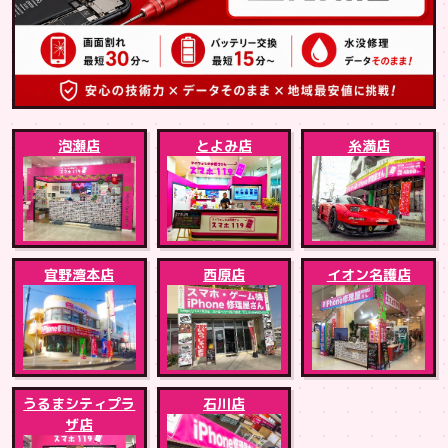
泡瀬店
とよみ店
糸満店
宜野湾本店
西原店
イオン名護店
うるまシティプラ
石川店
ザ店