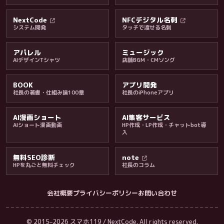
料金・保証・ご案内
NextCode
NFCデジタル名刺
システム開発
タッチで渡せる名刺
アパレル
ミュージック
AIデザインTシャツ
店舗BGM・CMソング
BOOK
アプリ開発
社長の著書・仕組み論100章
社長のiPhoneアプリ
AI漫画ショート
AI集客サービス
AIショート漫画動画
HP作成・LP作成・チャットbot導
入
無料SEO診断
note
HPを丸ごと無料チェック
社長のコラム
会社概要
プライバシーポリシー
お問い合わせ
会社・ブログ
© 2015–2026 スマホ119 / NextCode. All rights reserved.