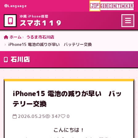
🇯🇵
🇬🇧
🇨🇳
🇹🇼
🇰🇷
Language
沖縄 iPhone修理
スマホ１１９
ホーム
うるま市石川店
iPhone15 電池の減りが早い バッテリー交換
石川店
iPhone15 電池の減りが早い バッ
テリー交換
2026.05.25
347
0
こんにちは！