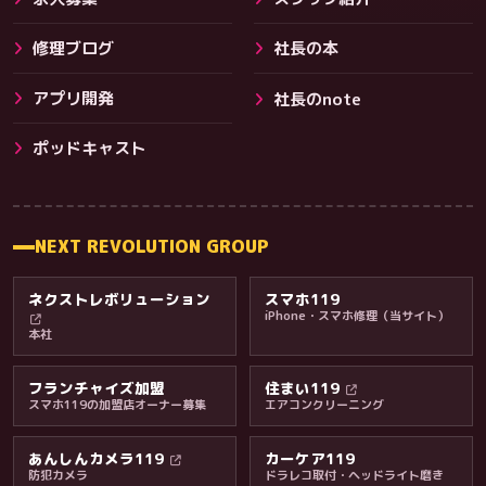
修理ブログ
社長の本
アプリ開発
社長のnote
その他サービス
ポッドキャスト
NEXT REVOLUTION GROUP
ネクストレボリューション
スマホ119
iPhone・スマホ修理（当サイト）
本社
フランチャイズ加盟
住まい119
スマホ119の加盟店オーナー募集
エアコンクリーニング
あんしんカメラ119
カーケア119
防犯カメラ
ドラレコ取付・ヘッドライト磨き