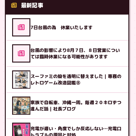
最新記事
7日台風の為 休業いたします
台風の影響により8月７日、８日営業につい
ては臨時休業になる可能性があります
スーファミの殻を透明に替えました｜専務の
レトロゲーム改造図鑑⑧
家族で自転車、沖縄一周。毎週２０キロずつ
進んだ話｜社長ブログ
充電が遅い・角度でしか反応しない…充電口
トラブルの原因と対処