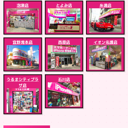
泡瀬店
とよみ店
糸満店
宜野湾本店
西原店
イオン名護店
うるまシティプラ
石川店
ザ店