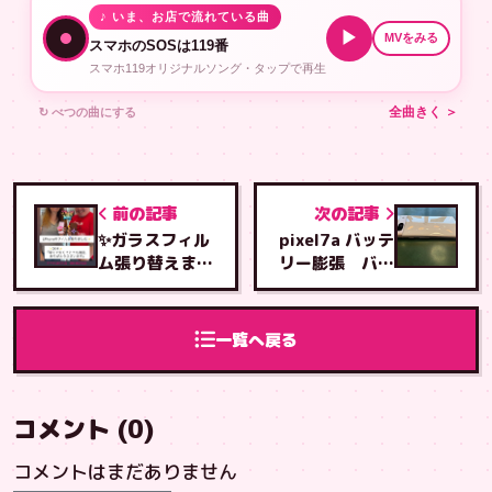
♪ いま、お店で流れている曲
▶
MVをみる
スマホのSOSは119番
スマホ119オリジナルソング・タップで再生
↻ べつの曲にする
全曲きく ＞
前の記事
次の記事
✨ガラスフィル
pixel7a バッテ
ム張り替えまし
リー膨張 バッ
た✨
テリー交換
一覧へ戻る
コメント (0)
コメントはまだありません