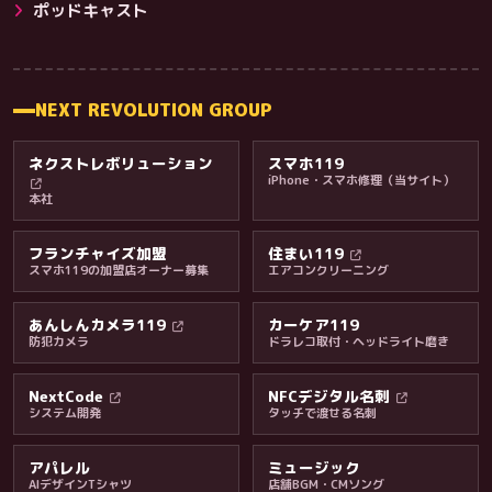
その他サービス
ポッドキャスト
NEXT REVOLUTION GROUP
ネクストレボリューション
スマホ119
iPhone・スマホ修理（当サイト）
本社
フランチャイズ加盟
住まい119
スマホ119の加盟店オーナー募集
エアコンクリーニング
あんしんカメラ119
カーケア119
防犯カメラ
ドラレコ取付・ヘッドライト磨き
料金・保証・ご案内
NextCode
NFCデジタル名刺
システム開発
タッチで渡せる名刺
アパレル
ミュージック
AIデザインTシャツ
店舗BGM・CMソング