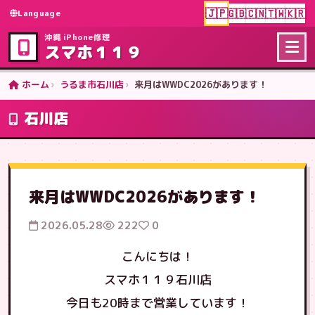
🇯🇵
🇬🇧
🇨🇳
🇹🇼
🇰🇷
Language
沖縄 iPhone修理
スマホ１１９
ホーム
うるま市石川店
来月はWWDC2026があります！
石川店
来月はWWDC2026があります！
2026.05.28
222
0
こんにちは！
スマホ１１９石川店
今日も20時まで営業しています！