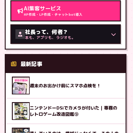
AI集客サービス
HP作成・LP作成・チャットbot導入
社長って、何者？
本も、アプリも、ラジオも。
最新記事
週末のお出かけ前にスマホ点検を！
ニンテンドーDSiでカメラが付いた｜専務の
レトロゲーム改造図鑑⑨