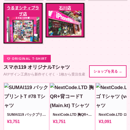
うるまシティプラ
石川店
ザ店
👕 ORIGINAL T-SHIRT
スマホ119 オリジナルTシャツ
ショップを見る →
AIデザイン工房から新作ぞくぞく・1枚から受注生産
SUMAI119 バックプリントT #78
NextCode.LTD 胸QR+背コードT (Main.kt)
¥3,751
¥3,751
¥3,091