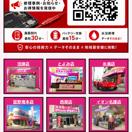
泡瀬店
とよみ店
糸満店
宜野湾本店
西原店
イオン名護店