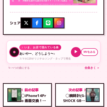
シェア
♪ いま、お店で流れている曲
▶
MVをみる
あいやー、どうしよう〜♪
スマホ119オリジナルソング・タップで再生
↻ べつの曲にする
全曲きく ＞
前の記事
次の記事
◯iPhone14Pr
◯腕時計(G-
o 画面交換！！
SHOCK GBD-
ガラス・液晶割
200)電池交