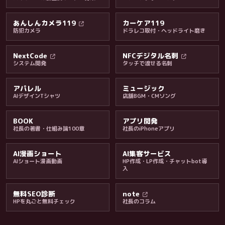
あんしんカメラ119
カーケア119
防犯カメラ
ドラレコ取付・ヘッドライト磨き
料金・保証・ご案内
NextCode
NFCデジタル名刺
システム開発
タッチで渡せる名刺
アパレル
ミュージック
AIデザインTシャツ
店舗BGM・CMソング
BOOK
アプリ開発
社長の著書・仕組み論100章
社長のiPhoneアプリ
AI漫画ショート
AI集客サービス
AIショート漫画動画
HP作成・LP作成・チャットbot導
入
無料SEO診断
note
HPを丸ごと無料チェック
社長のコラム