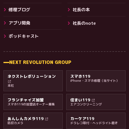
修理ブログ
社長の本
アプリ開発
社長のnote
その他サービス
ポッドキャスト
NEXT REVOLUTION GROUP
ネクストレボリューション
スマホ119
iPhone・スマホ修理（当サイト）
本社
フランチャイズ加盟
住まい119
スマホ119の加盟店オーナー募集
エアコンクリーニング
あんしんカメラ119
カーケア119
防犯カメラ
ドラレコ取付・ヘッドライト磨き