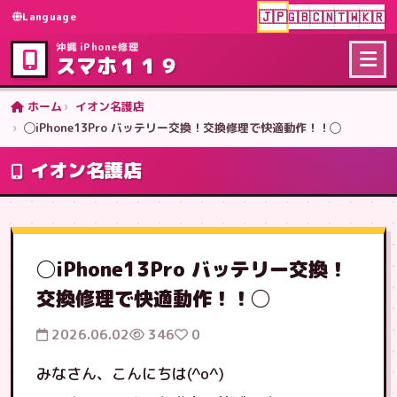
🇯🇵
🇬🇧
🇨🇳
🇹🇼
🇰🇷
Language
沖縄 iPhone修理
スマホ１１９
ホーム
イオン名護店
◯iPhone13Pro バッテリー交換！交換修理で快適動作！！◯
イオン名護店
◯iPhone13Pro バッテリー交換！
交換修理で快適動作！！◯
2026.06.02
346
0
みなさん、こんにちは(^o^)