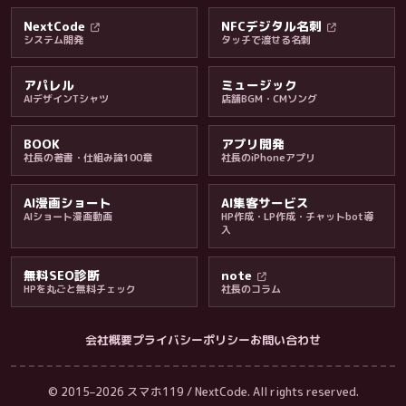
料金・保証・ご案内
NextCode
NFCデジタル名刺
システム開発
タッチで渡せる名刺
アパレル
ミュージック
AIデザインTシャツ
店舗BGM・CMソング
BOOK
アプリ開発
社長の著書・仕組み論100章
社長のiPhoneアプリ
AI漫画ショート
AI集客サービス
AIショート漫画動画
HP作成・LP作成・チャットbot導
入
無料SEO診断
note
HPを丸ごと無料チェック
社長のコラム
会社概要
プライバシーポリシー
お問い合わせ
会社・ブログ
© 2015–2026 スマホ119 / NextCode. All rights reserved.