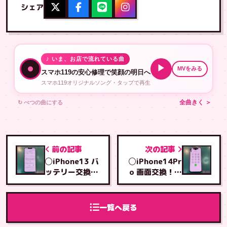
シェア
♪ いま、お店で流れている曲
▶
MVをみる
スマホ119の安心修理で笑顔の明日へ
スマホ119オリジナルソング・タップで再生
↻ べつの曲にする
全曲きく ＞
前の記事
次の記事
◯iPhone13 バ
◯iPhone14Pr
ッテリー交換！
o 画面交換！！
バッテリー劣
即日修理！！◯
化！！◯
一覧へ戻る