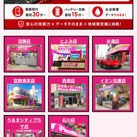
泡瀬店
とよみ店
糸満店
宜野湾本店
西原店
イオン名護店
うるまシティプラ
石川店
ザ店