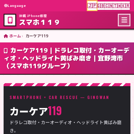
🇯🇵
🇬🇧
🇨🇳
🇹🇼
🇰🇷
Language
沖縄 iPhone修理
スマホ１１９
ホーム
カーケア119
カーケア119｜ドラレコ取付・カーオーデ
ィオ・ヘッドライト黄ばみ磨き｜宜野湾市
（スマホ119グループ）
SMARTPHONE × CAR RESCUE — GINOWAN
119
カーケア
ドラレコ取付・カーオーディオ・ヘッドライト黄ばみ磨
き。