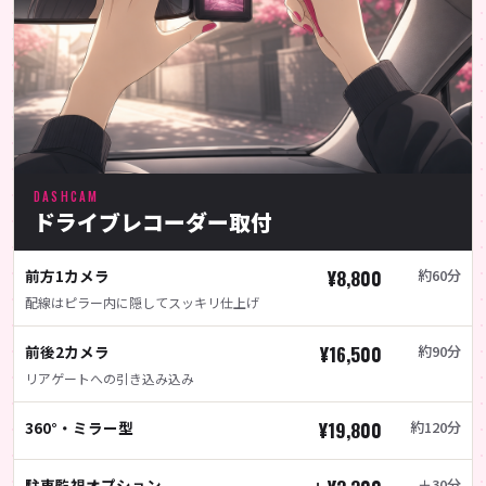
DASHCAM
ドライブレコーダー取付
前方1カメラ
¥8,800
約60分
配線はピラー内に隠してスッキリ仕上げ
前後2カメラ
¥16,500
約90分
リアゲートへの引き込み込み
360°・ミラー型
¥19,800
約120分
駐車監視オプション
＋30分