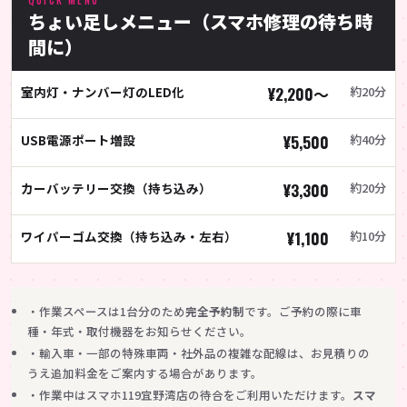
ちょい足しメニュー（スマホ修理の待ち時
間に）
室内灯・ナンバー灯のLED化
¥2,200〜
約20分
USB電源ポート増設
¥5,500
約40分
カーバッテリー交換（持ち込み）
¥3,300
約20分
ワイパーゴム交換（持ち込み・左右）
¥1,100
約10分
・作業スペースは1台分のため
完全予約制
です。ご予約の際に車
種・年式・取付機器をお知らせください。
・輸入車・一部の特殊車両・社外品の複雑な配線は、お見積りの
うえ追加料金をご案内する場合があります。
・作業中はスマホ119宜野湾店の待合をご利用いただけます。
スマ