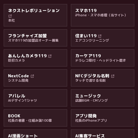
ネクストレボリューション
スマホ119
iPhone・スマホ修理（当サイト）
本社
フランチャイズ加盟
住まい119
スマホ119の加盟店オーナー募集
エアコンクリーニング
あんしんカメラ119
カーケア119
防犯カメラ
ドラレコ取付・ヘッドライト磨き
NextCode
NFCデジタル名刺
システム開発
タッチで渡せる名刺
アパレル
ミュージック
AIデザインTシャツ
店舗BGM・CMソング
BOOK
アプリ開発
社長の著書・仕組み論100章
社長のiPhoneアプリ
AI漫画ショート
AI集客サービス