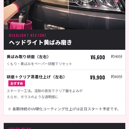
HEADLIGHT RESTORE
ヘッドライト黄ばみ磨き
黄ばみ取り研磨（左右）
¥6,600
約40分
くもり・黄ばみをペーパー研磨でリセット
研磨＋クリア蒸着仕上げ（左右）
¥9,900
約60分
おすすめ
スチーマー工法。溶剤の蒸気でクリア層をよみが
えらせ、ガラスのような透明感に
※ 長期持続のUV硬化コーティング仕上げは近日スタート予定です。
QUICK MENU