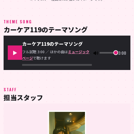
THEME SONG
カーケア119のテーマソング
カーケア119のテーマソング
フル試聴 3:00 ／ ほかの曲は
ミュージック
🔊
▶
3:00
ページ
で聴けます
STAFF
担当スタッフ