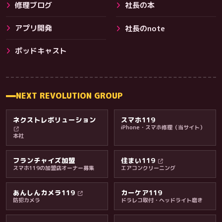
修理ブログ
社長の本
アプリ開発
社長のnote
その他サービス
ポッドキャスト
NEXT REVOLUTION GROUP
ネクストレボリューション
スマホ119
iPhone・スマホ修理（当サイト）
本社
フランチャイズ加盟
住まい119
スマホ119の加盟店オーナー募集
エアコンクリーニング
あんしんカメラ119
カーケア119
防犯カメラ
ドラレコ取付・ヘッドライト磨き
料金・保証・ご案内