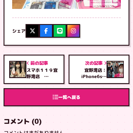
シェア
前の記事
次の記事
スマホ１１９宜
宜野湾店：
野湾店
iPhone6s・
iPhone13 画
iPhone11の画
面・バッテリー
面とバッテリー
交換
交換
一覧へ戻る
コメント (0)
コメントはまだありません