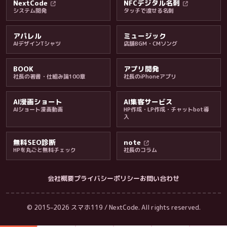
NextCode
NFCデジタル名刺
システム開発
タッチで渡せる名刺
アパレル
ミュージック
AIデザインTシャツ
店舗BGM・CMソング
BOOK
アプリ開発
社長の著書・仕組み論100章
社長のiPhoneアプリ
AI漫画ショート
AI集客サービス
AIショート漫画動画
HP作成・LP作成・チャットbot導
入
無料SEO診断
note
HPを丸ごと無料チェック
社長のコラム
会社概要
プライバシーポリシー
お問い合わせ
会社・ブログ
© 2015–2026 スマホ119 / NextCode. All rights reserved.