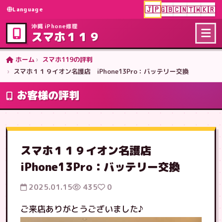
🇯🇵
🇬🇧
🇨🇳
🇹🇼
🇰🇷
Language
沖縄 iPhone修理
スマホ１１９
ホーム
スマホ119の評判
スマホ１１９イオン名護店 iPhone13Pro：バッテリー交換
お客様の評判
スマホ１１９イオン名護店
iPhone13Pro：バッテリー交換
2025.01.15
435
0
ご来店ありがとうございました♪