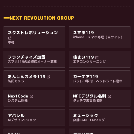
NEXT REVOLUTION GROUP
ネクストレボリューション
スマホ119
iPhone・スマホ修理（当サイト）
本社
フランチャイズ加盟
住まい119
スマホ119の加盟店オーナー募集
エアコンクリーニング
あんしんカメラ119
カーケア119
防犯カメラ
ドラレコ取付・ヘッドライト磨き
料金・保証・ご案内
NextCode
NFCデジタル名刺
システム開発
タッチで渡せる名刺
アパレル
ミュージック
AIデザインTシャツ
店舗BGM・CMソング