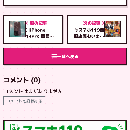
前の記事
次の記事
◯iPhone
✨スマホ119西
14Pro 画面交
原店賑わいまし
換 即日30分
た✨
修理・お買い物
の間に修理可能
一覧へ戻る
です！！◯
コメント (0)
コメントはまだありません
コメントを投稿する