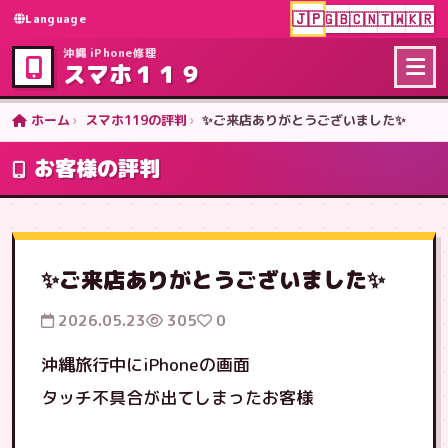
🇯🇵
🇬🇧
🇨🇳
🇹🇼
🇰🇷
Language
沖縄 iPhone修理
スマホ１１９
ホーム
スマホ119の評判
✨ご来店ありがとうございました✨
お客様の評判
✨ご来店ありがとうございました✨
2026.05.23
305
0
沖縄旅行中にiPhoneの画面
タッチ不具合が出てしまったお客様