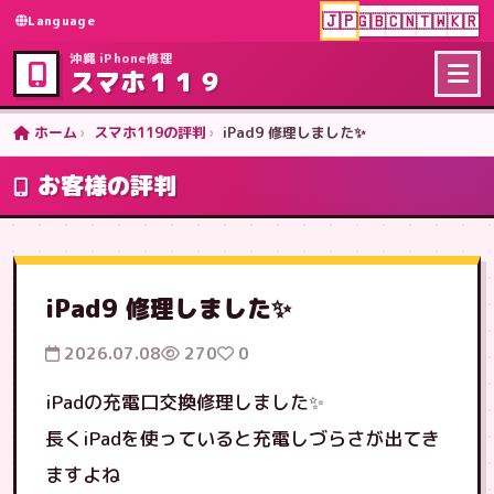
🇯🇵
🇬🇧
🇨🇳
🇹🇼
🇰🇷
Language
沖縄 iPhone修理
スマホ１１９
ホーム
スマホ119の評判
iPad9 修理しました✨
お客様の評判
iPad9 修理しました✨
2026.07.08
270
0
iPadの充電口交換修理しました✨
長くiPadを使っていると充電しづらさが出てき
ますよね