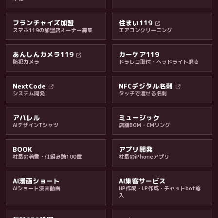
フランチャイズ加盟
住まい119
スマホ119の加盟店オーナー募集
エアコンクリーニング
あんしんカメラ119
カーケア119
防犯カメラ
ドラレコ取付・ヘッドライト磨き
料金・保証・ご案内
NextCode
NFCデジタル名刺
システム開発
タッチで渡せる名刺
アパレル
ミュージック
AIデザインTシャツ
店舗BGM・CMソング
BOOK
アプリ開発
社長の著書・仕組み論100章
社長のiPhoneアプリ
AI漫画ショート
AI集客サービス
AIショート漫画動画
HP作成・LP作成・チャットbot導
入