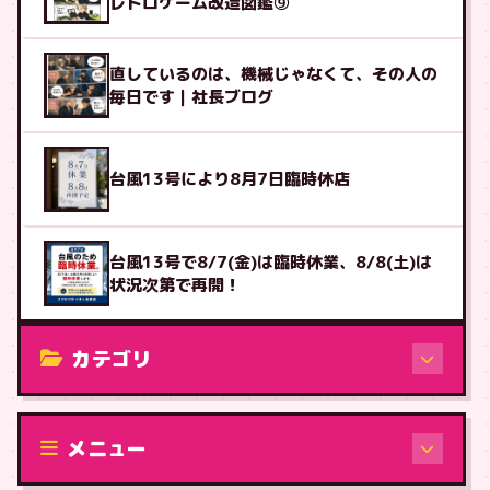
レトロゲーム改造図鑑⑨
直しているのは、機械じゃなくて、その人の
毎日です｜社長ブログ
台風13号により8月7日臨時休店
台風13号で8/7(金)は臨時休業、8/8(土)は
状況次第で再開！
カテゴリ
修理（機種から）
メニュー