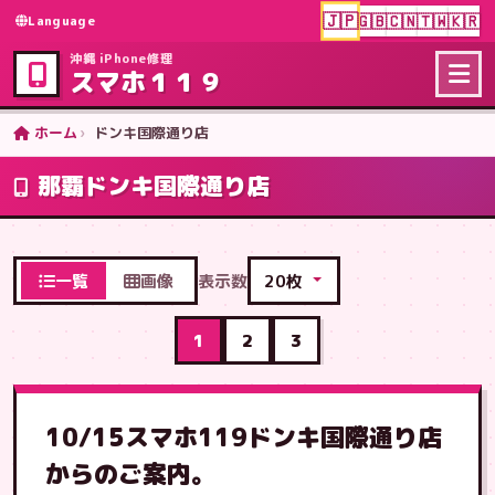
🇯🇵
🇬🇧
🇨🇳
🇹🇼
🇰🇷
Language
沖縄 iPhone修理
スマホ１１９
ホーム
ドンキ国際通り店
那覇ドンキ国際通り店
一覧
画像
表示数
1
2
3
10/15スマホ119ドンキ国際通り店
からのご案内。