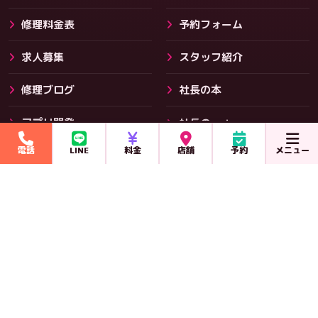
修理料金表
予約フォーム
求人募集
スタッフ紹介
修理ブログ
社長の本
アプリ開発
社長のnote
その他サービス
電話
LINE
料金
店舗
予約
メニュー
ポッドキャスト
NEXT REVOLUTION GROUP
ネクストレボリューション
スマホ119
iPhone・スマホ修理（当サイト）
本社
フランチャイズ加盟
住まい119