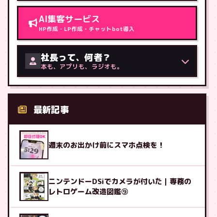
AI集客サービス
HP作成・LP作成・チャットbot導入
社長って、何者？
本も、アプリも、ラジオも。
最新記事
週末のお出かけ前にスマホ点検を！
ニンテンドーDSiでカメラが付いた｜専務の
レトロゲーム改造図鑑⑨