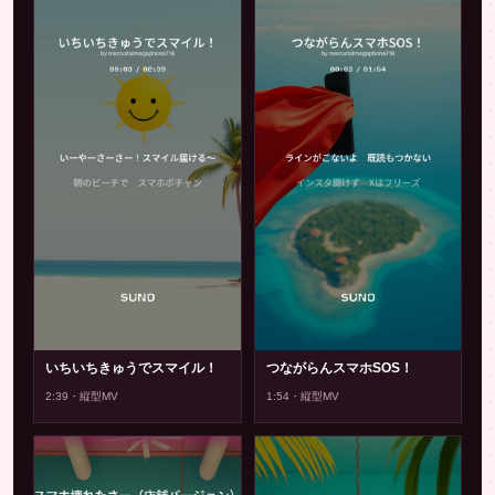
▶
▶
いちいちきゅうでスマイル！
つながらんスマホSOS！
2:39・縦型MV
1:54・縦型MV