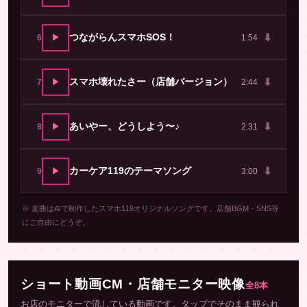
⬇
▶
つながらんスマホSOS！
6
1:54
⬇
▶
スマホ壊れたさー（店舗バージョン）
7
2:44
⬇
▶
あいやー、どうしよう〜♪
8
2:31
⬇
▶
カーケア119のテーマソング
9
3:00
※ 楽曲はAIで制作したスマホ119オリジナルソングです。店舗BGM・SNS等
にご自由にどうぞ。
ショート動画CM・店舗モニター映像
全8本
お店のモニターで流している動画です。タップでそのまま観られ