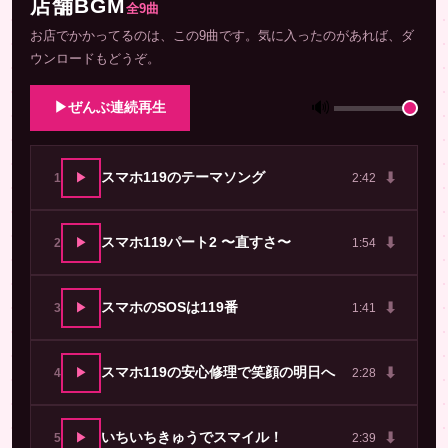
店舗BGM
全9曲
お店でかかってるのは、この9曲です。気に入ったのがあれば、ダ
ウンロードもどうぞ。
🔊
▶
ぜんぶ連続再生
⬇
▶
スマホ119のテーマソング
1
2:42
⬇
▶
スマホ119パート2 〜直すさ〜
2
1:54
⬇
▶
スマホのSOSは119番
3
1:41
⬇
▶
スマホ119の安心修理で笑顔の明日へ
4
2:28
⬇
▶
いちいちきゅうでスマイル！
5
2:39