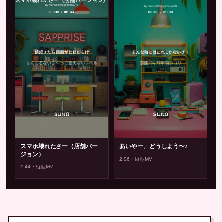
▶
▶
スマホ壊れたさー（店舗バー
あいやー、どうしよう〜♪
ジョン）
2:06・縦型MV
2:44・縦型MV
▶
▶