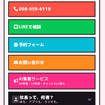
098-959-6119
LINEで相談
予約フォーム
お問い合わせ
AI集客サービス
HP作成・LP作成・チャットbot導入
社長って、何者？
本も、アプリも、ラジオも。