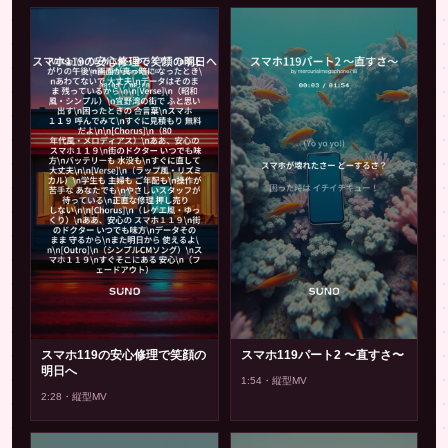
▶
▶
スマホ119の安心修理で笑顔の
スマホ119パート2 〜直すさ〜
明日へ
1:54・縦型MV
2:28・縦型MV