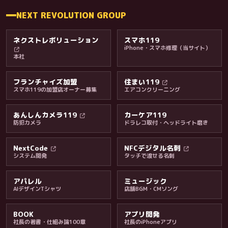
NEXT REVOLUTION GROUP
ネクストレボリューション
スマホ119
iPhone・スマホ修理（当サイト）
本社
フランチャイズ加盟
住まい119
スマホ119の加盟店オーナー募集
エアコンクリーニング
あんしんカメラ119
カーケア119
防犯カメラ
ドラレコ取付・ヘッドライト磨き
NextCode
NFCデジタル名刺
システム開発
タッチで渡せる名刺
アパレル
ミュージック
AIデザインTシャツ
店舗BGM・CMソング
BOOK
アプリ開発
社長の著書・仕組み論100章
社長のiPhoneアプリ