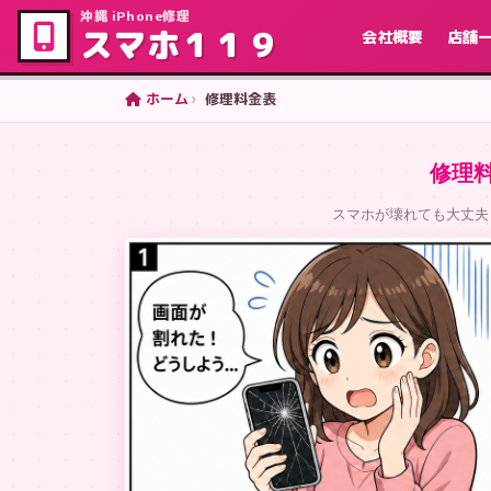
沖縄 iPhone修理
スマホ１１９
会社概要
店舗
ホーム
修理料金表
修理
スマホが壊れても大丈夫