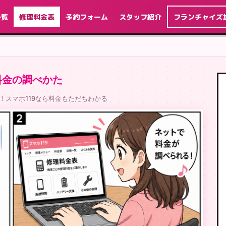
一覧
修理料金表
予約フォーム
スタッフ紹介
フランチャイズ
料金の調べかた
！スマホ119なら料金もただちわかる