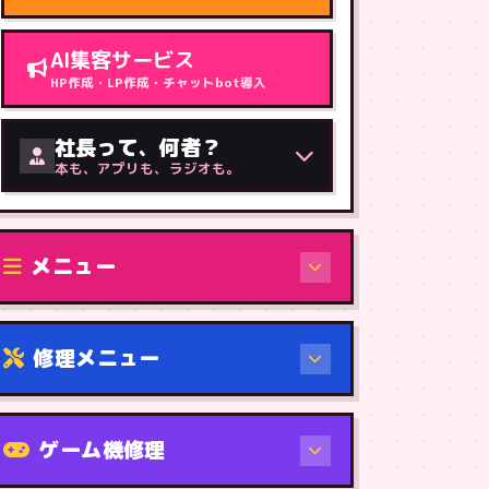
AI集客サービス
HP作成・LP作成・チャットbot導入
社長って、何者？
本も、アプリも、ラジオも。
メニュー
修理メニュー
機種から
ゲーム機修理