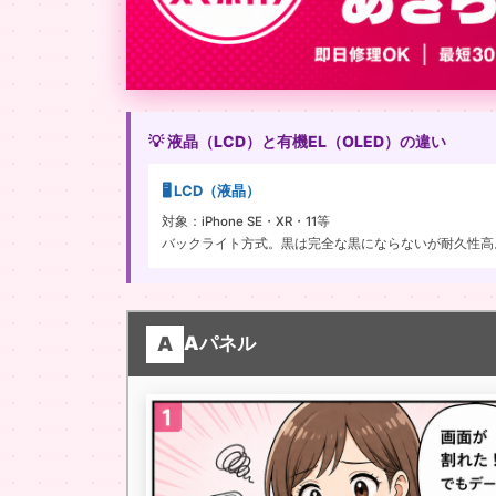
💡 液晶（LCD）と有機EL（OLED）の違い
🖥️ LCD（液晶）
対象：iPhone SE・XR・11等
バックライト方式。黒は完全な黒にならないが耐久性高
A
Aパネル