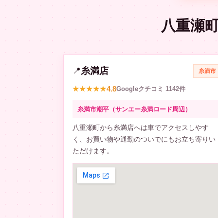
八重瀬
糸満店
📍
糸満市
4.8
★★★★★
Googleクチコミ 1142件
糸満市潮平（サンエー糸満ロード周辺）
八重瀬町から糸満店へは車でアクセスしやす
く、お買い物や通勤のついでにもお立ち寄りい
ただけます。