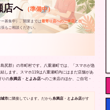
瀬店へ
（準備中）
ナー募集中）。開業までは
最寄り店へのご来店
と
出
出張もご相談ください。
（島尻郡）の市町村です。八重瀬町では、「スマホが急
結します。スマホ119は八重瀬町内にはまだ店舗があ
寄りの
糸満店
・
とよみ店
へのご来店のほか、ご自宅・
南城市
に隣接しています。だから
糸満店
・
とよみ店
がす