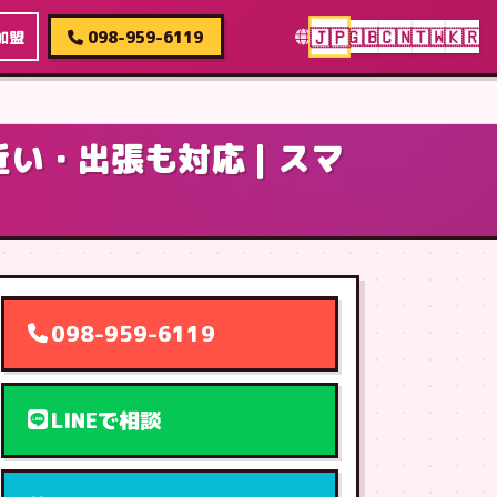
🇯🇵
🇬🇧
🇨🇳
🇹🇼
🇰🇷
加盟
098-959-6119
が近い・出張も対応｜スマ
098-959-6119
LINEで相談