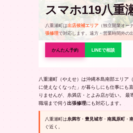
スマホ119八重
八重瀬町は
出店候補エリア
（独立開業オー
張修理
で対応します。遠方・営業時間外の
かんたん予約
LINEで相談
八重瀬町（やえせ）は沖縄本島南部エリア
に使えなくなった」が暮らしにも仕事にも直
りませんが、糸満店・とよみ店が近い。 最
職場まで伺う
出張修理
にも対応します。
八重瀬町は
糸満市
・
豊見城市
・
南風原町
・
ぐ近く。