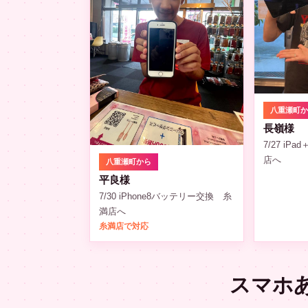
八重瀬町
長嶺様
7/27 iP
店へ
八重瀬町から
平良様
7/30 iPhone8バッテリー交換 糸
満店へ
糸満店で対応
スマホ