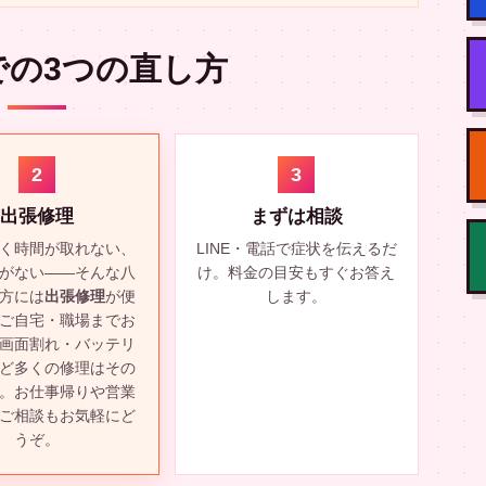
での3つの直し方
2
3
出張修理
まずは相談
く時間が取れない、
LINE・電話で症状を伝えるだ
がない——そんな八
け。料金の目安もすぐお答え
方には
出張修理
が便
します。
ご自宅・職場までお
画面割れ・バッテリ
ど多くの修理はその
。お仕事帰りや営業
ご相談もお気軽にど
うぞ。