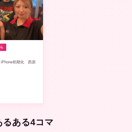
から
ad＋iPhone初期化 西原
あるある4コマ