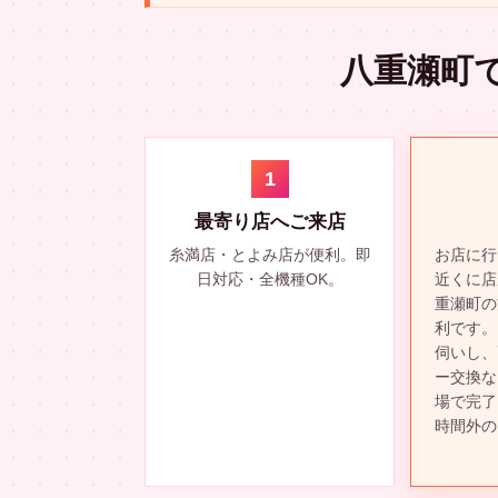
八重瀬町
1
最寄り店へご来店
糸満店・とよみ店が便利。即
お店に行
日対応・全機種OK。
近くに店
重瀬町の
利です。
伺いし、
ー交換な
場で完了
時間外の