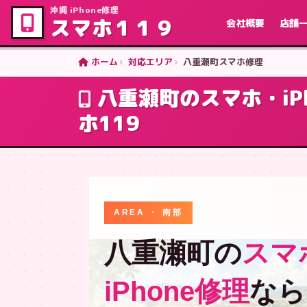
沖縄 iPhone修理
スマホ１１９
会社概要
店舗
ホーム
対応エリア
八重瀬町スマホ修理
八重瀬町のスマホ・i
ホ119
AREA ・ 南部
八重瀬町の
スマ
iPhone修理
なら