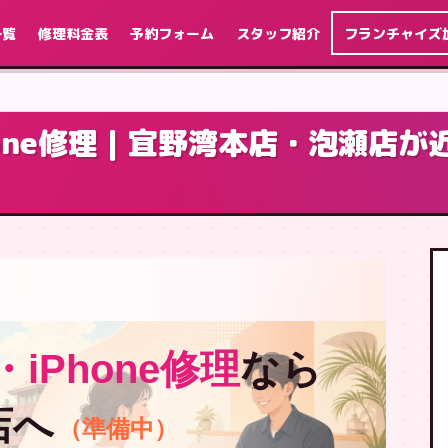
一覧
修理料金表
予約フォーム
スタッフ紹介
フランチャイズ
hone修理｜宜野湾本店・泡瀬店
iPhone修理
なら
店へ
（準備中）