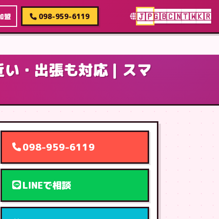
🇯🇵
🇬🇧
🇨🇳
🇹🇼
🇰🇷
加盟
098-959-6119
が近い・出張も対応｜スマ
098-959-6119
LINEで相談