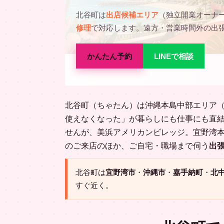
北谷町は
出店候補エリア
（独立開業オーナ
修理
で対応します。遠方・営業時間外の出
かんたん予約
LINEで相談
北谷町（ちゃたん）は沖縄本島中部エリア
使えなくなった」が暮らしにも仕事にも直結
せんが、美浜アメリカンビレッジ。宜野湾本
のご来店のほか、ご自宅・職場まで伺う
出
北谷町は
宜野湾市
・
沖縄市
・
嘉手納町
・
北
すぐ近く。