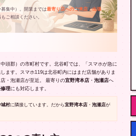
ー募集中）。開業までは
最寄り店へのご来店
と
出張
張もご相談ください。
（中頭郡）の市町村です。北谷町では、「スマホが急に
します。スマホ119は北谷町内にはまだ店舗がありま
店・泡瀬店が至近。 最寄りの
宜野湾本店
・
泡瀬店
へ
張修理
にも対応します。
中城村
に隣接しています。だから
宜野湾本店
・
泡瀬店
が