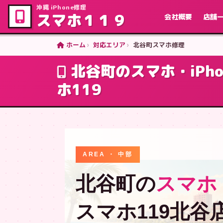
沖縄 iPhone修理
スマホ１１９
会社概要
店舗
ホーム
対応エリア
北谷町スマホ修理
北谷町のスマホ・iP
ホ119
AREA ・ 中部
北谷町の
スマホ・
スマホ119北谷