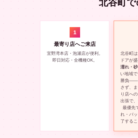
北谷町で
1
最寄り店へご来店
宜野湾本店・泡瀬店が便利。
北谷町は
即日対応・全機種OK。
ドアが盛
濡れ・砂
い地域で
勝負——
さず、ま
り店への
出張で、
最優先
れ・バッ
了するこ