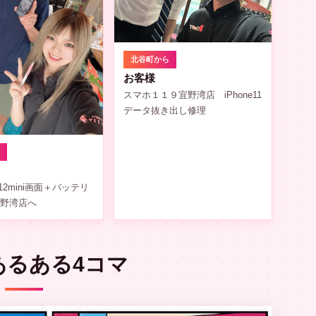
北谷町から
お客様
スマホ１１９宜野湾店 iPhone11
データ抜き出し修理
ら
one12mini画面＋バッテリ
宜野湾店へ
あるある4コマ