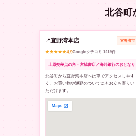
北谷町
宜野湾本店
📍
宜野湾市
4.9
★★★★★
Googleクチコミ 1419件
上原交差点の角・宮脇書店／海邦銀行のおとなり
北谷町から宜野湾本店へは車でアクセスしやす
く、お買い物や通勤のついでにもお立ち寄りい
ただけます。