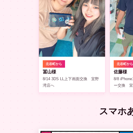
北谷町から
北谷町か
冨山様
佐藤様
8/14 3DS LL上下画面交換 宜野
8/8 iPh
湾店へ
ー交換 
スマホ