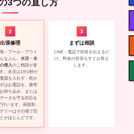
の3つの直し方
2
3
出張修理
まずは相談
海・プール・アウト
LINE・電話で症状を伝えるだ
んなぶん、
水没・水
け。料金の目安もすぐお答え
の侵入
のご相談が多
します。
す。水没は1分1秒が
電源を入れず・乾か
ずはお電話を。最寄
お持ち込み、または
データを守る対応を
で行います。画面割
テリーはその場で完
とがほとんどです。