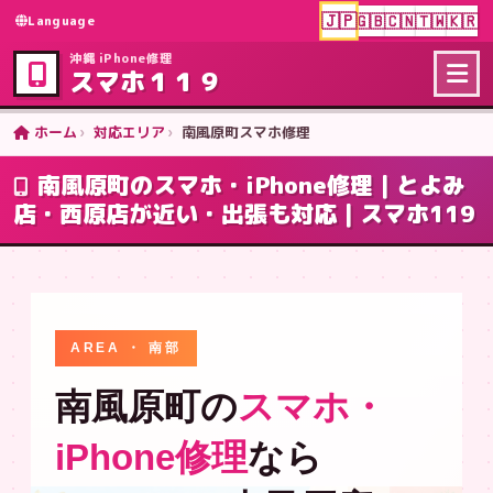
🇯🇵
🇬🇧
🇨🇳
🇹🇼
🇰🇷
Language
沖縄 iPhone修理
スマホ１１９
ホーム
対応エリア
南風原町スマホ修理
南風原町のスマホ・iPhone修理｜とよみ
店・西原店が近い・出張も対応｜スマホ119
AREA ・ 南部
南風原町の
スマホ・
iPhone修理
なら