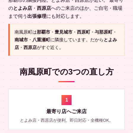
那覇市の隣接内陸。とよみ店・西原店が近い。 最寄り
の
とよみ店
・
西原店
へのご来店のほか、ご自宅・職場
まで伺う
出張修理
にも対応します。
南風原町は
那覇市
・
豊見城市
・
西原町
・
与那原町
・
南城市
・
八重瀬町
に隣接しています。だから
とよみ
店
・
西原店
がすぐ近く。
南風原町での3つの直し方
1
最寄り店へご来店
とよみ店・西原店が便利。即日対応・全機種OK。