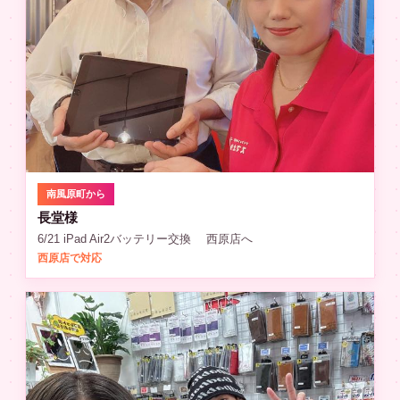
南風原町から
長堂様
6/21 iPad Air2バッテリー交換 西原店へ
西原店で対応