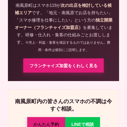
南風原町はスマホ119が
次の出店を検討している候
補エリア
です。「地元・南風原でお店を持ちたい」
「スマホ修理を仕事にしたい」という方の
独立開業
オーナー（フランチャイズ加盟店）
を募集していま
す。研修・仕入れ・集客の仕組みごとお渡ししま
す。
※売上・利益・集客を保証するものではありません。費
用・条件は個別にご説明します。
フランチャイズ加盟をくわしく見る
南風原町内の皆さんのスマホの不調は今
すぐ相談。
かんたん予約
LINEで相談