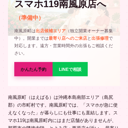
スマホ119南風原店へ
（準備中）
南風原町は
出店候補エリア
（独立開業オーナー募集
中）。開業までは
最寄り店へのご来店
と
出張修理
で
対応します。遠方・営業時間外の出張もご相談くだ
さい。
かんたん予約
LINEで相談
南風原町（はえばる）は沖縄本島南部エリア（島尻
郡）の市町村です。南風原町では、「スマホが急に使
えなくなった」が暮らしにも仕事にも直結します。ス
マホ119は南風原町内にはまだ店舗がありませんが、