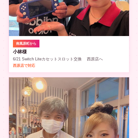
南風原町から
小林様
6/21 Switch Liteカセットスロット交換 西原店へ
西原店で対応