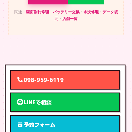
関連：
画面割れ修理
・
バッテリー交換
・
水没修理
・
データ復
元
・
店舗一覧
098-959-6119
LINEで相談
予約フォーム