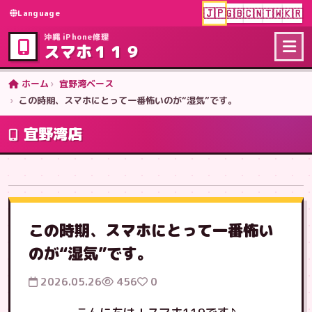
🇯🇵
🇬🇧
🇨🇳
🇹🇼
🇰🇷
Language
沖縄 iPhone修理
スマホ１１９
ホーム
宜野湾ベース
この時期、スマホにとって一番怖いのが“湿気”です。
宜野湾店
この時期、スマホにとって一番怖い
のが“湿気”です。
2026.05.26
456
0