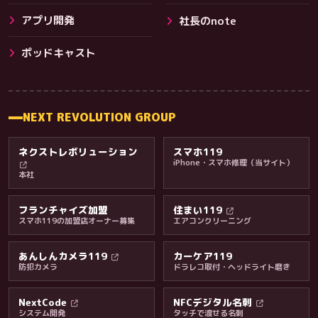
アプリ開発
社長のnote
その他サービス
ポッドキャスト
NEXT REVOLUTION GROUP
ネクストレボリューション
スマホ119
iPhone・スマホ修理（当サイト）
本社
フランチャイズ加盟
住まい119
スマホ119の加盟店オーナー募集
エアコンクリーニング
あんしんカメラ119
カーケア119
防犯カメラ
ドラレコ取付・ヘッドライト磨き
料金・保証・ご案内
NextCode
NFCデジタル名刺
システム開発
タッチで渡せる名刺