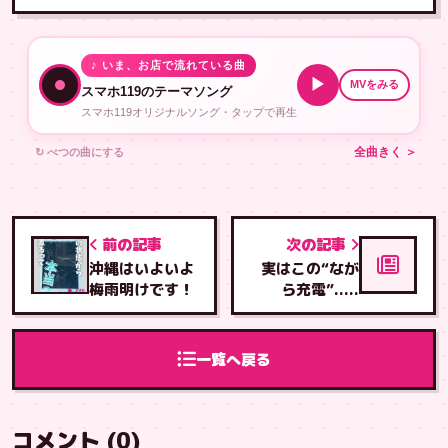
♪ いま、お店で流れている曲
▶
MVをみる
スマホ119のテーマソング
スマホ119オリジナルソング・タップで再生
↻ べつの曲にする
全曲きく ＞
前の記事
次の記事
​沖縄はいよいよ
実はこの“なが
梅雨明けです！
ら充電”.....
一覧へ戻る
コメント (0)