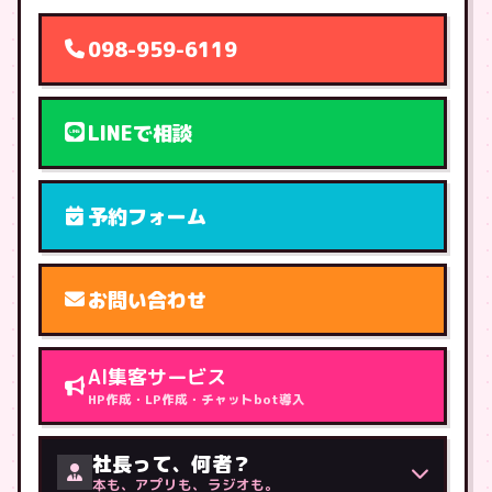
098-959-6119
LINEで相談
予約フォーム
お問い合わせ
AI集客サービス
HP作成・LP作成・チャットbot導入
社長って、何者？
本も、アプリも、ラジオも。