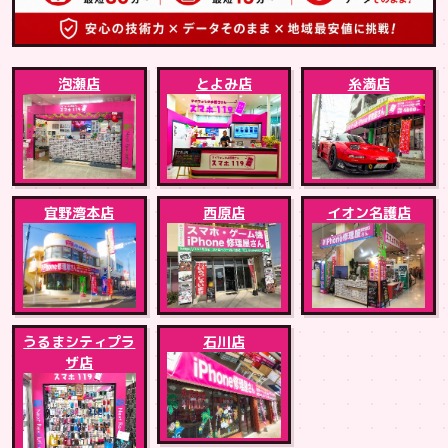
泡瀬店
とよみ店
糸満店
宜野湾本店
西原店
イオン名護店
うるまシティプラ
石川店
ザ店