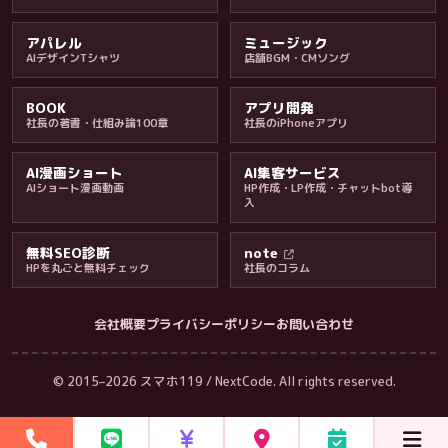
アパレル
ミュージック
AIデザインTシャツ
店舗BGM・CMソング
BOOK
アプリ開発
社長の著書・仕組み論100章
社長のiPhoneアプリ
AI漫画ショート
AI集客サービス
AIショート漫画動画
HP作成・LP作成・チャットbot導
入
無料SEO診断
note
HPを丸ごと無料チェック
社長のコラム
会社概要
プライバシーポリシー
お問い合わせ
会社・ブログ
© 2015–2026 スマホ119 / NextCode. All rights reserved.