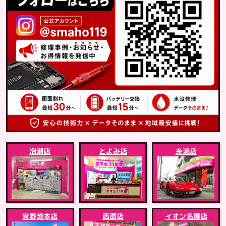
泡瀬店
とよみ店
糸満店
宜野湾本店
西原店
イオン名護店