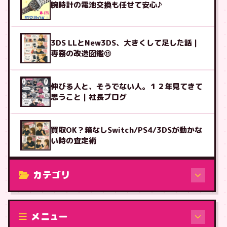
腕時計の電池交換も任せて安心♪
3DS LLとNew3DS、大きくして足した話｜
専務の改造図鑑⑪
伸びる人と、そうでない人。１２年見てきて
思うこと｜社長ブログ
買取OK？箱なしSwitch/PS4/3DSが動かな
い時の査定術
カテゴリ
修理（機種から）
メニュー