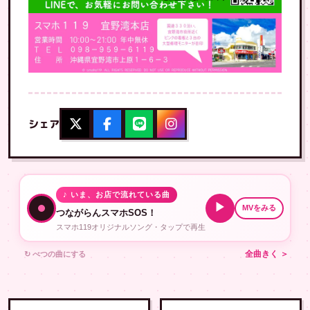
シェア
♪ いま、お店で流れている曲
▶
MVをみる
つながらんスマホSOS！
スマホ119オリジナルソング・タップで再生
↻ べつの曲にする
全曲きく ＞