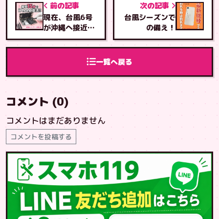
前の記事
次の記事
現在、台風6号
​台風シーズンで
が沖縄へ接近し
の備え！
ています。
一覧へ戻る
コメント (0)
コメントはまだありません
コメントを投稿する