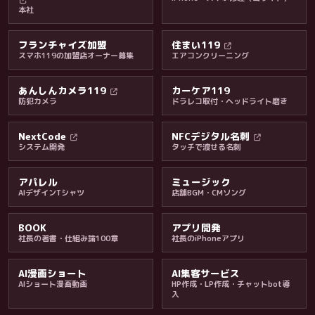
本社
フランチャイズ加盟
住まい119
スマホ119の加盟店オーナー募集
エアコンクリーニング
あんしんカメラ119
カーケア119
防犯カメラ
ドラレコ取付・ヘッドライト磨き
料金・保証・ご案内
NextCode
NFCデジタル名刺
システム開発
タッチで渡せる名刺
アパレル
ミュージック
AIデザインTシャツ
店舗BGM・CMソング
BOOK
アプリ開発
社長の著書・仕組み論100章
社長のiPhoneアプリ
AI漫画ショート
AI集客サービス
AIショート漫画動画
HP作成・LP作成・チャットbot導
入