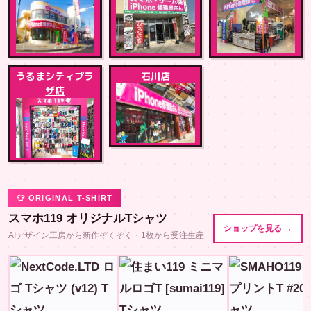
うるまシティプラ
石川店
ザ店
👕 ORIGINAL T-SHIRT
スマホ119 オリジナルTシャツ
ショップを見る →
AIデザイン工房から新作ぞくぞく・1枚から受注生産