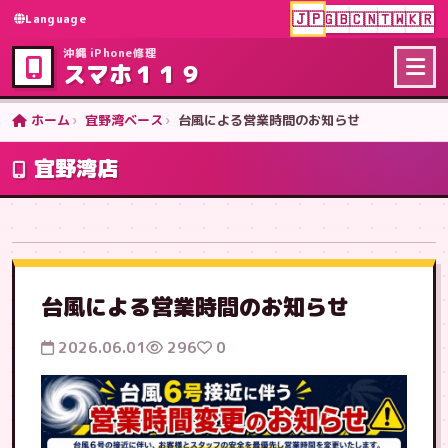
🇯🇵
🇬🇧
🇨🇳
🇹🇼
🇰🇷
Language
沖縄 iPhone修理
スマホ１１９
ホーム
宜野湾ベース
台風による営業時間のお知らせ
宜野湾店
台風による営業時間のお知らせ
2026.06.01
296
0