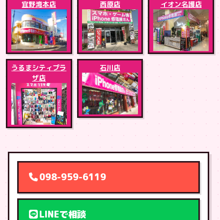
宜野湾本店
西原店
イオン名護店
うるまシティプラ
石川店
ザ店
098-959-6119
LINEで相談