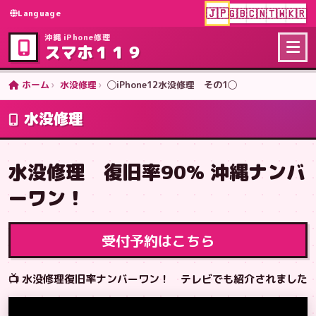
🇯🇵
🇬🇧
🇨🇳
🇹🇼
🇰🇷
Language
沖縄 iPhone修理
スマホ１１９
ホーム
水没修理
◯iPhone12水没修理 その1◯
水没修理
水没修理 復旧率90% 沖縄ナンバ
ーワン！
受付予約はこちら
📺 水没修理復旧率ナンバーワン！ テレビでも紹介されました