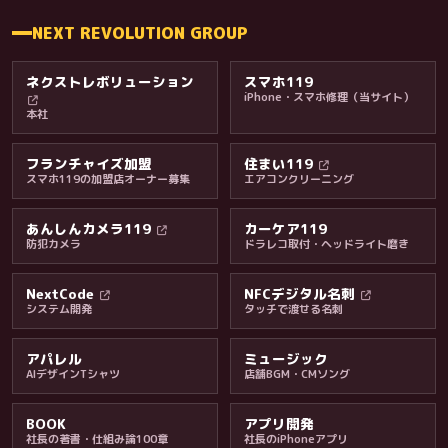
NEXT REVOLUTION GROUP
ネクストレボリューション
スマホ119
iPhone・スマホ修理（当サイト）
本社
フランチャイズ加盟
住まい119
スマホ119の加盟店オーナー募集
エアコンクリーニング
あんしんカメラ119
カーケア119
防犯カメラ
ドラレコ取付・ヘッドライト磨き
料金・保証・ご案内
NextCode
NFCデジタル名刺
システム開発
タッチで渡せる名刺
アパレル
ミュージック
AIデザインTシャツ
店舗BGM・CMソング
BOOK
アプリ開発
社長の著書・仕組み論100章
社長のiPhoneアプリ