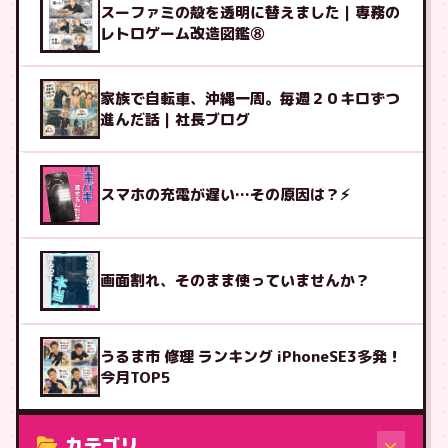
スーファミの殻を透明に替えました｜専務の
レトロゲーム改造図鑑⑧
家族で自転車、沖縄一周。毎週２０キロずつ
進んだ話｜社長ブログ
スマホの充電が遅い…その原因は？⚡
画面割れ、そのまま使っていませんか？
うるま市 修理 ランキング iPhoneSE3多発！
今月TOP5
カテゴリ