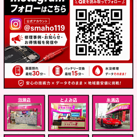
泡瀬店
とよみ店
糸満店