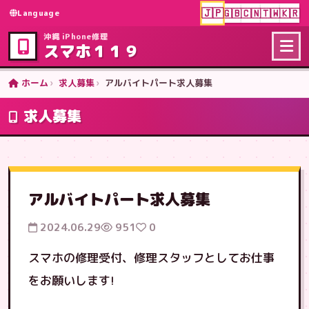
🇯🇵
🇬🇧
🇨🇳
🇹🇼
🇰🇷
Language
沖縄 iPhone修理
スマホ１１９
ホーム
求人募集
アルバイトパート求人募集
求人募集
アルバイトパート求人募集
2024.06.29
951
0
スマホの修理受付、修理スタッフとしてお仕事
をお願いします!