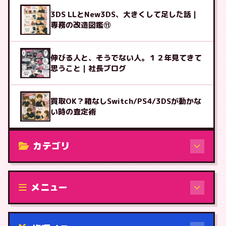
3DS LLとNew3DS、大きくして足した話｜
専務の改造図鑑⑪
伸びる人と、そうでない人。１２年見てきて
思うこと｜社長ブログ
買取OK？箱なしSwitch/PS4/3DSが動かな
い時の査定術
カテゴリ
修理（機種から）
メニュー