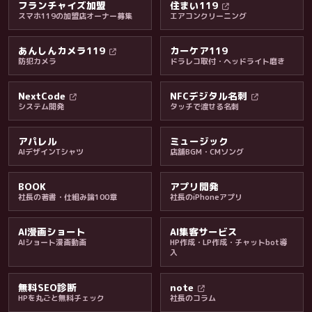
フランチャイズ加盟
住まい119
スマホ119の加盟店オーナー募集
エアコンクリーニング
あんしんカメラ119
カーケア119
防犯カメラ
ドラレコ取付・ヘッドライト磨き
料金・保証・ご案内
NextCode
NFCデジタル名刺
システム開発
タッチで渡せる名刺
アパレル
ミュージック
AIデザインTシャツ
店舗BGM・CMソング
BOOK
アプリ開発
社長の著書・仕組み論100章
社長のiPhoneアプリ
AI漫画ショート
AI集客サービス
AIショート漫画動画
HP作成・LP作成・チャットbot導
入
無料SEO診断
note
HPを丸ごと無料チェック
社長のコラム