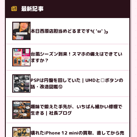
最新記事
本日西原店担当めどるまです٩( 'ω' )و
台風シーズン到来！スマホの備えはできてい
ますか？
PSPは円盤を回していた｜UMDと□ボタンの
話・改造図鑑⑫
趣味で鍛えた手先が、いちばん細かい修理で
生きる｜社長ブログ
壊れたiPhone 12 miniの買取、直してから売