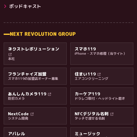
その他サービス
ポッドキャスト
NEXT REVOLUTION GROUP
ネクストレボリューション
スマホ119
iPhone・スマホ修理（当サイト）
本社
フランチャイズ加盟
住まい119
スマホ119の加盟店オーナー募集
エアコンクリーニング
あんしんカメラ119
カーケア119
防犯カメラ
ドラレコ取付・ヘッドライト磨き
料金・保証・ご案内
NextCode
NFCデジタル名刺
システム開発
タッチで渡せる名刺
アパレル
ミュージック