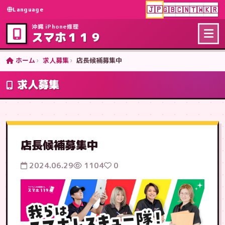
🇯🇵
🇬🇧
🇨🇳
🇹🇼
🇰🇷
Language
沖縄 iPhone修理
スマホ１１９
ホーム
求人募集
店長候補募集中
求人募集
店長候補募集中
2024.06.29
1104
0