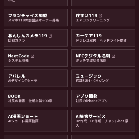
フランチャイズ加盟
住まい119
スマホ119の加盟店オーナー募集
エアコンクリーニング
あんしんカメラ119
カーケア119
防犯カメラ
ドラレコ取付・ヘッドライト磨き
料金・保証・ご案内
NextCode
NFCデジタル名刺
システム開発
タッチで渡せる名刺
アパレル
ミュージック
AIデザインTシャツ
店舗BGM・CMソング
BOOK
アプリ開発
社長の著書・仕組み論100章
社長のiPhoneアプリ
AI漫画ショート
AI集客サービス
AIショート漫画動画
HP作成・LP作成・チャットbot導
入