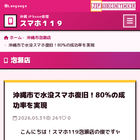
🇯🇵
🇬🇧
🇨🇳
🇹🇼
🇰🇷
Language
沖縄 iPhone修理
スマホ１１９
ホーム
沖縄市泡瀬店
沖縄市で水没スマホ復旧！80%の成功率を実現
泡瀬店
沖縄市で水没スマホ復旧！80%の成
功率を実現
2026.05.31
261
0
こんにちは！スマホ119泡瀬店の俊です✨