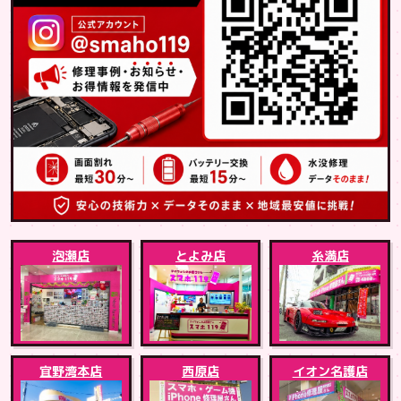
泡瀬店
とよみ店
糸満店
宜野湾本店
西原店
イオン名護店