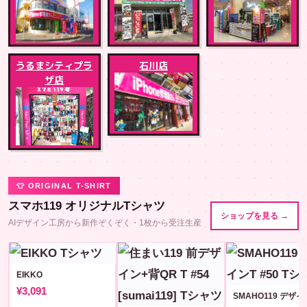
うるまシティプラ
石川店
ザ店
👕 ORIGINAL T-SHIRT
スマホ119 オリジナルTシャツ
ショップを見る →
AIデザイン工房から新作ぞくぞく・1枚から受注生産
EIKKO
¥3,091