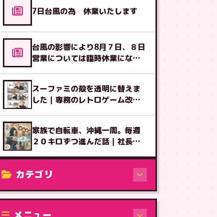
7日台風の為 休業いたします
台風の影響により8月７日、８日
営業については臨時休業になる
可能性があります
スーファミの殻を透明に替えま
した｜専務のレトロゲーム改造
図鑑⑧
家族で自転車、沖縄一周。毎週
２０キロずつ進んだ話｜社長ブ
ログ
カテゴリ
修理（機種から）
メニュー