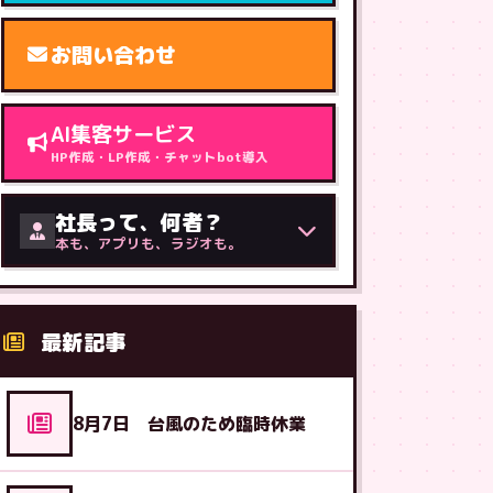
お問い合わせ
AI集客サービス
HP作成・LP作成・チャットbot導入
社長って、何者？
本も、アプリも、ラジオも。
最新記事
8月7日 台風のため臨時休業