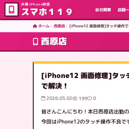
沖縄 iPhone修理
スマホ１１９
会社概要
店舗
ホーム
西原店
[iPhone12 画面修理]タッチ
西原店
[iPhone12 画面修理
で解決！
2026.05.02
0
199
皆さんこんにちわ！本日西原店出勤
今回はiPhone12のタッチ操作不