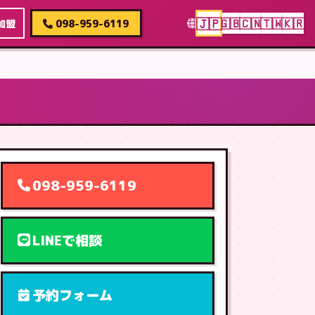
🇯🇵
🇬🇧
🇨🇳
🇹🇼
🇰🇷
加盟
098-959-6119
098-959-6119
LINEで相談
予約フォーム