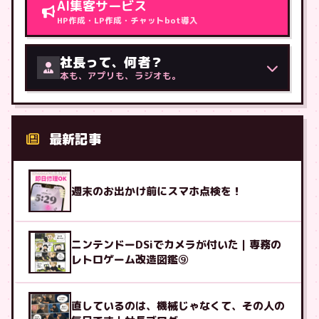
AI集客サービス
HP作成・LP作成・チャットbot導入
社長って、何者？
本も、アプリも、ラジオも。
最新記事
週末のお出かけ前にスマホ点検を！
ニンテンドーDSiでカメラが付いた｜専務の
レトロゲーム改造図鑑⑨
直しているのは、機械じゃなくて、その人の