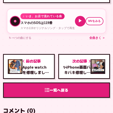
♪ いま、お店で流れている曲
▶
MVをみる
スマホのSOSは119番
スマホ119オリジナルソング・タップで再生
↻ べつの曲にする
全曲きく ＞
前の記事
次の記事
Apple watch
✨iPhone画面バ
を修理しました
キバキ修理しま
✨
した✨
一覧へ戻る
コメント (0)