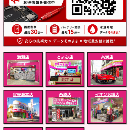
泡瀬店
とよみ店
糸満店
宜野湾本店
西原店
イオン名護店