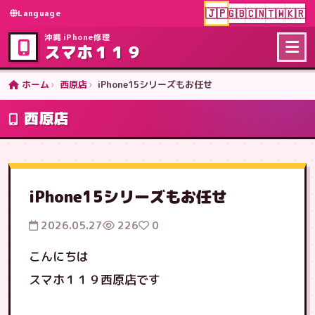
🇯🇵
🇬🇧
🇨🇳
🇹🇼
🇰🇷
Language
沖縄 iPhone修理
スマホ１１９
ホーム
西原店
iPhone15シリーズもお任せ
西原店
iPhone15シリーズもお任せ
2026.05.27
226
0
こんにちは
スマホ１１９西原店です