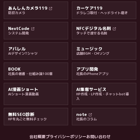
あんしんカメラ119
カーケア119
防犯カメラ
ドラレコ取付・ヘッドライト磨き
料金・保証・ご案内
NextCode
NFCデジタル名刺
システム開発
タッチで渡せる名刺
アパレル
ミュージック
AIデザインTシャツ
店舗BGM・CMソング
BOOK
アプリ開発
社長の著書・仕組み論100章
社長のiPhoneアプリ
AI漫画ショート
AI集客サービス
AIショート漫画動画
HP作成・LP作成・チャットbot導
入
無料SEO診断
note
HPを丸ごと無料チェック
社長のコラム
会社概要
プライバシーポリシー
お問い合わせ