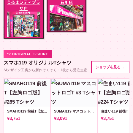
うるまシティプラ
石川店
ザ店
👕 ORIGINAL T-SHIRT
スマホ119 オリジナルTシャツ
ショップを見る →
AIデザイン工房から新作ぞくぞく・1枚から受注生産
SMAHO119 前後T【左胸ロゴ版】#285
SUMAI119 マスコットロゴT #3
¥3,751
¥3,091
¥3,751