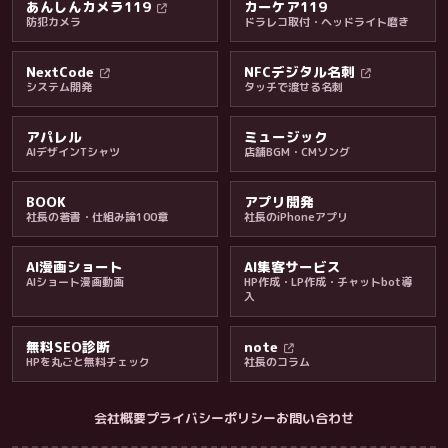
あんしんカメラ119
カーケア119
防犯カメラ
ドラレコ取付・ヘッドライト磨き
料金・保証・ご案内
NextCode
NFCデジタル名刺
システム開発
タッチで渡せる名刺
アパレル
ミュージック
AIデザインTシャツ
店舗BGM・CMソング
BOOK
アプリ開発
社長の著書・仕組み論100章
社長のiPhoneアプリ
AI漫画ショート
AI集客サービス
AIショート漫画動画
HP作成・LP作成・チャットbot導
入
無料SEO診断
note
HPを丸ごと無料チェック
社長のコラム
会社概要
プライバシーポリシー
お問い合わせ
会社・ブログ