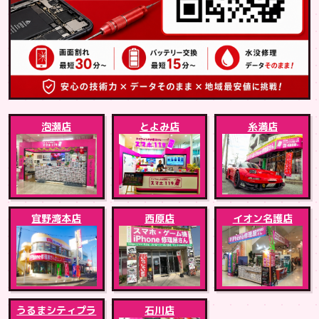
泡瀬店
とよみ店
糸満店
宜野湾本店
西原店
イオン名護店
うるまシティプラ
石川店