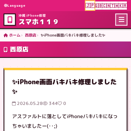
🇯🇵
🇬🇧
🇨🇳
🇹🇼
🇰🇷
Language
沖縄 iPhone修理
スマホ１１９
ホーム
西原店
✨iPhone画面バキバキ修理しました✨
西原店
✨iPhone画面バキバキ修理しました
✨
2026.05.28
344
0
アスファルトに落としてiPhoneバキバキになっ
ちゃいましたー(･･;)