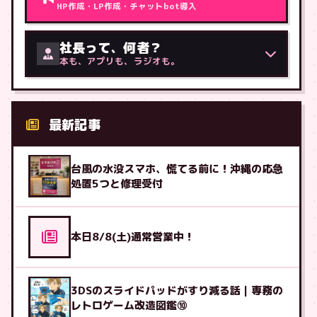
HP作成・LP作成・チャットbot導入
社長って、何者？
本も、アプリも、ラジオも。
最新記事
台風の水没スマホ、慌てる前に！沖縄の応急
処置5つと修理受付
本日8/8(土)通常営業中！
3DSのスライドパッドがすり減る話｜専務の
レトロゲーム改造図鑑⑩