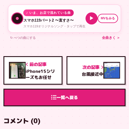
♪ いま、お店で流れている曲
▶
MVをみる
スマホ119パート2 〜直すさ〜
スマホ119オリジナルソング・タップで再生
↻ べつの曲にする
全曲きく ＞
前の記事
次の記事
iPhone15シリ
台風接近中
ーズもお任せ
一覧へ戻る
コメント (0)