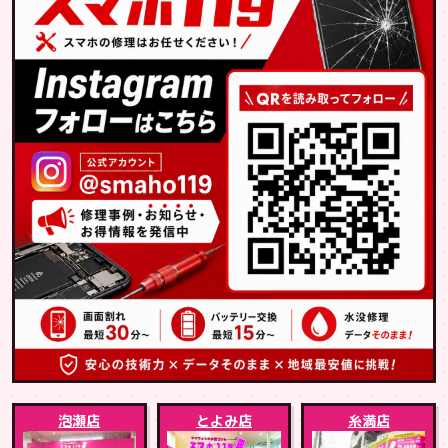
泡瀬店
とよみ店
糸満店