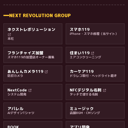
NEXT REVOLUTION GROUP
ネクストレボリューション
スマホ119
iPhone・スマホ修理（当サイト）
本社
フランチャイズ加盟
住まい119
スマホ119の加盟店オーナー募集
エアコンクリーニング
あんしんカメラ119
カーケア119
防犯カメラ
ドラレコ取付・ヘッドライト磨き
料金・保証・ご案内
NextCode
NFCデジタル名刺
システム開発
タッチで渡せる名刺
アパレル
ミュージック
AIデザインTシャツ
店舗BGM・CMソング
BOOK
アプリ開発