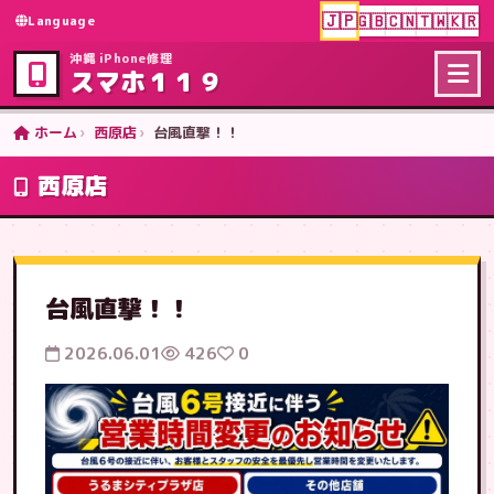
🇯🇵
🇬🇧
🇨🇳
🇹🇼
🇰🇷
Language
沖縄 iPhone修理
スマホ１１９
ホーム
西原店
台風直撃！！
西原店
台風直撃！！
2026.06.01
426
0