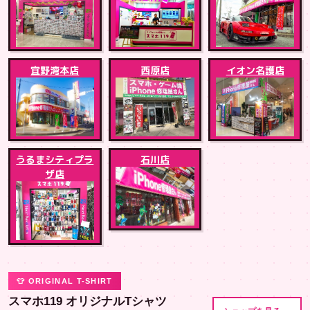
宜野湾本店
西原店
イオン名護店
うるまシティプラ
石川店
ザ店
👕 ORIGINAL T-SHIRT
スマホ119 オリジナルTシャツ