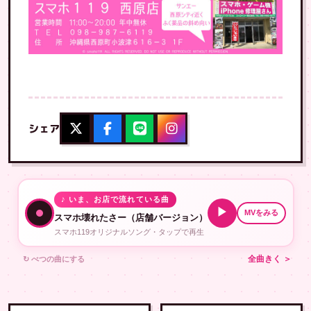
シェア
♪ いま、お店で流れている曲
▶
MVをみる
スマホ壊れたさー（店舗バージョン）
スマホ119オリジナルソング・タップで再生
↻ べつの曲にする
全曲きく ＞