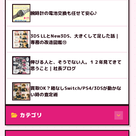
腕時計の電池交換も任せて安心♪
3DS LLとNew3DS、大きくして足した話｜
専務の改造図鑑⑪
伸びる人と、そうでない人。１２年見てきて
思うこと｜社長ブログ
買取OK？箱なしSwitch/PS4/3DSが動かな
い時の査定術
カテゴリ
修理（機種から）