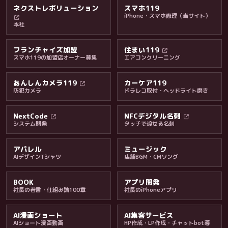
ネクストレボリューション
スマホ119
iPhone・スマホ修理（当サイト）
本社
フランチャイズ加盟
住まい119
スマホ119の加盟店オーナー募集
エアコンクリーニング
あんしんカメラ119
カーケア119
防犯カメラ
ドラレコ取付・ヘッドライト磨き
料金・保証・ご案内
NextCode
NFCデジタル名刺
システム開発
タッチで渡せる名刺
アパレル
ミュージック
AIデザインTシャツ
店舗BGM・CMソング
BOOK
アプリ開発
社長の著書・仕組み論100章
社長のiPhoneアプリ
AI漫画ショート
AI集客サービス
AIショート漫画動画
HP作成・LP作成・チャットbot導