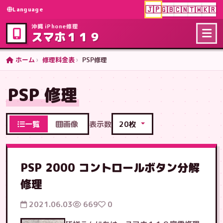
🇯🇵
🇬🇧
🇨🇳
🇹🇼
🇰🇷
Language
沖縄 iPhone修理
スマホ１１９
ホーム
修理料金表
PSP修理
PSP 修理
一覧
画像
表示数
PSP 2000 コントロールボタン分解
修理
2021.06.03
669
0