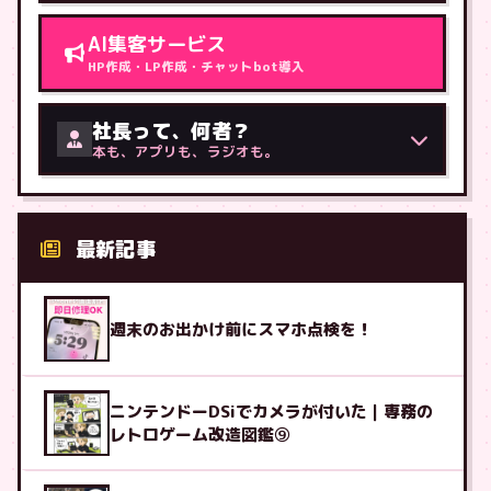
AI集客サービス
HP作成・LP作成・チャットbot導入
社長って、何者？
本も、アプリも、ラジオも。
最新記事
週末のお出かけ前にスマホ点検を！
ニンテンドーDSiでカメラが付いた｜専務の
レトロゲーム改造図鑑⑨