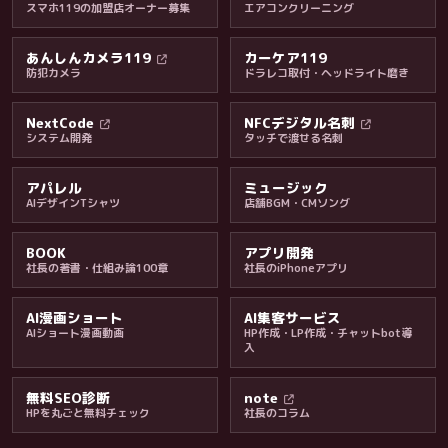
スマホ119の加盟店オーナー募集
エアコンクリーニング
あんしんカメラ119
カーケア119
防犯カメラ
ドラレコ取付・ヘッドライト磨き
料金・保証・ご案内
NextCode
NFCデジタル名刺
システム開発
タッチで渡せる名刺
アパレル
ミュージック
AIデザインTシャツ
店舗BGM・CMソング
BOOK
アプリ開発
社長の著書・仕組み論100章
社長のiPhoneアプリ
AI漫画ショート
AI集客サービス
AIショート漫画動画
HP作成・LP作成・チャットbot導
入
無料SEO診断
note
HPを丸ごと無料チェック
社長のコラム