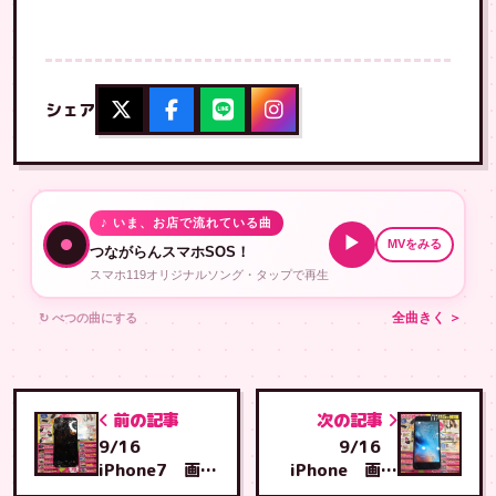
シェア
♪ いま、お店で流れている曲
▶
MVをみる
つながらんスマホSOS！
スマホ119オリジナルソング・タップで再生
↻ べつの曲にする
全曲きく ＞
前の記事
次の記事
9/16
9/16
iPhone7 画面
iPhone 画面
交換 福岡県か
交換 具志川店