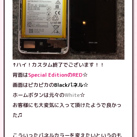
↑ハイ！カスタム終了でございます！！
背面は
Special EditionのRED
☆
画面はピカピカの
Blackパネル☆
ホームボタンは元々の
White
☆
お客様にも大変気に入って頂けたようで良かっ
た♫
こういったパネルカラーを変えたいというのも