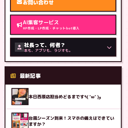
お問い合わせ
AI集客サービス
HP作成・LP作成・チャットbot導入
社長って、何者？
本も、アプリも、ラジオも。
最新記事
本日西原店担当めどるまです٩( 'ω' )و
台風シーズン到来！スマホの備えはできてい
ますか？