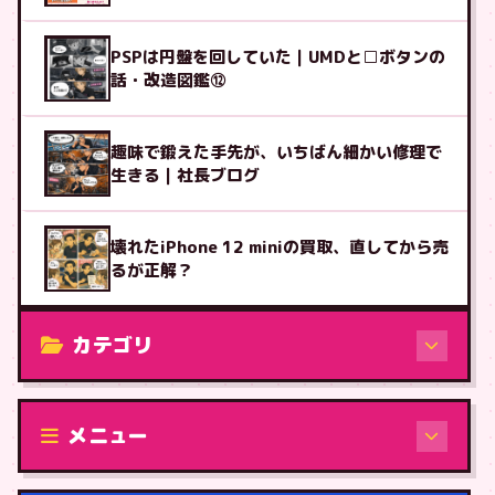
PSPは円盤を回していた｜UMDと□ボタンの
話・改造図鑑⑫
趣味で鍛えた手先が、いちばん細かい修理で
生きる｜社長ブログ
壊れたiPhone 12 miniの買取、直してから売
るが正解？
カテゴリ
修理（機種から）
メニュー