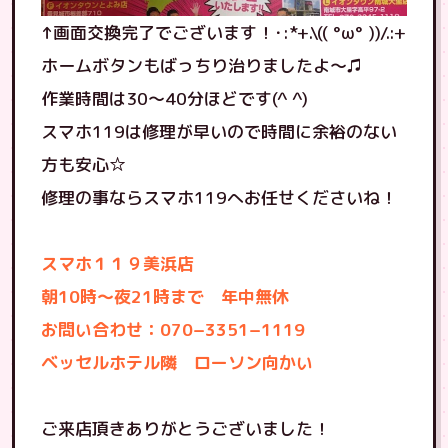
↑画面交換完了でございます！･:*+.\(( °ω° ))/.:+
ホームボタンもばっちり治りましたよ〜♫
作業時間は30〜40分ほどです(^ ^)
スマホ119は修理が早いので時間に余裕のない
方も安心☆
修理の事ならスマホ119へお任せくださいね！
スマホ１１９美浜店
朝10時〜夜21時まで 年中無休
お問い合わせ：070−3351−1119
ベッセルホテル隣 ローソン向かい
ご来店頂きありがとうございました！