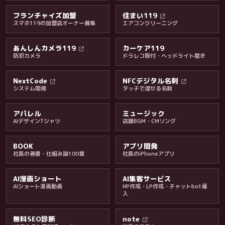
フランチャイズ加盟
住まい119
スマホ119の加盟店オーナー募集
エアコンクリーニング
あんしんカメラ119
カーケア119
防犯カメラ
ドラレコ取付・ヘッドライト磨き
料金・保証・ご案内
NextCode
NFCデジタル名刺
システム開発
タッチで渡せる名刺
アパレル
ミュージック
AIデザインTシャツ
店舗BGM・CMソング
BOOK
アプリ開発
社長の著書・仕組み論100章
社長のiPhoneアプリ
AI漫画ショート
AI集客サービス
AIショート漫画動画
HP作成・LP作成・チャットbot導
入
無料SEO診断
note