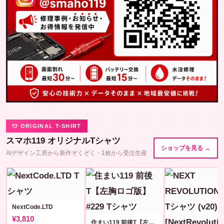
👕 ORIGINAL T-SHIRT
スマホ119 オリジナルTシャツ
ショップを見る →
AIデザイン工房から新作ぞくぞく・1枚から受注生産
NextCode.LTD
¥3,810
住まい119 前後T【左胸ロゴ版】#229