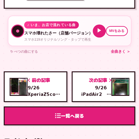
♪ いま、お店で流れている曲
▶
MVをみる
スマホ壊れたさー（店舗バージョン）
スマホ119オリジナルソング・タップで再生
↻ べつの曲にする
全曲きく ＞
前の記事
次の記事
9/26
9/26
XperiaZ5com
iPadAir2 バ
pact 充電コ
ッテリー膨張
ネクタ交換 安
安謝店へご来店
謝店へご来店
一覧へ戻る