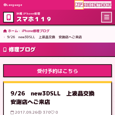
🇯🇵
🇬🇧
🇨🇳
🇹🇼
🇰🇷
Language
沖縄 iPhone修理
スマホ１１９
ホーム
iPhone修理ブログ
9/26 new3DSLL 上液晶交換 安謝店へご来店
修理ブログ
受付予約はこちら
9/26 new3DSLL 上液晶交換
安謝店へご来店
2017.09.26
370
0