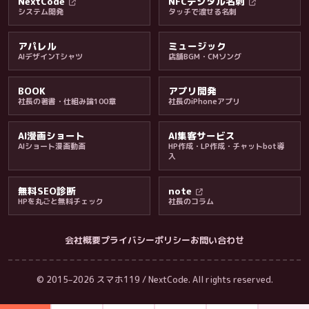
NextCode
NFCデジタル名刺
システム開発
タッチで渡せる名刺
アパレル
ミュージック
AIデザインTシャツ
店舗BGM・CMソング
BOOK
アプリ開発
社長の著書・仕組み論100章
社長のiPhoneアプリ
AI漫画ショート
AI集客サービス
AIショート漫画動画
HP作成・LP作成・チャットbot導
入
無料SEO診断
note
HPを丸ごと無料チェック
社長のコラム
会社概要
プライバシーポリシー
お問い合わせ
会社・ブログ
© 2015–2026 スマホ119 / NextCode. All rights reserved.