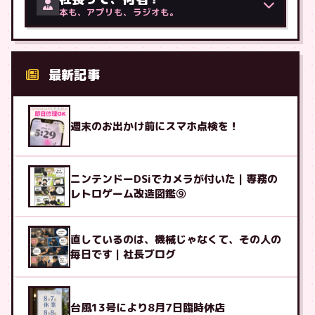
本も、アプリも、ラジオも。
最新記事
週末のお出かけ前にスマホ点検を！
ニンテンドーDSiでカメラが付いた｜専務の
レトロゲーム改造図鑑⑨
直しているのは、機械じゃなくて、その人の
毎日です｜社長ブログ
台風13号により8月7日臨時休店