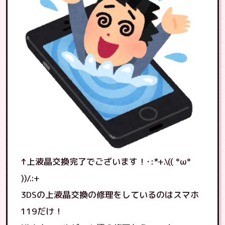
↑上液晶交換完了でございます！･:*+.\(( °ω°
))/.:+
3DSの上液晶交換の修理をしているのはスマホ
119だけ！