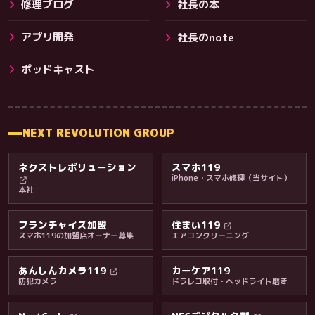
修理ブログ
社長の本
アプリ開発
社長のnote
その他サービス
ポッドキャスト
NEXT REVOLUTION GROUP
ネクストレボリューション
スマホ119
iPhone・スマホ修理（当サイト）
本社
フランチャイズ加盟
住まい119
スマホ119の加盟店オーナー募集
エアコンクリーニング
あんしんカメラ119
カーケア119
防犯カメラ
ドラレコ取付・ヘッドライト磨き
料金・保証・ご案内