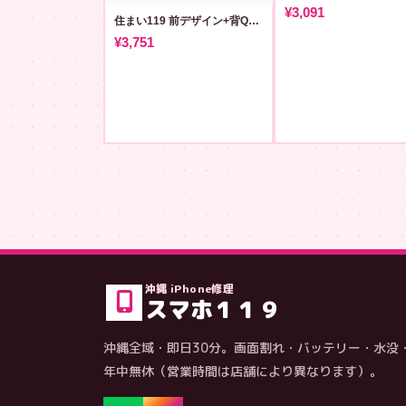
¥3,091
住まい119 前デザイン+背QR T #74 [sumai119]
¥3,751
沖縄 iPhone修理
スマホ１１９
沖縄全域・即日30分。画面割れ・バッテリー・水没
年中無休（営業時間は店舗により異なります）。