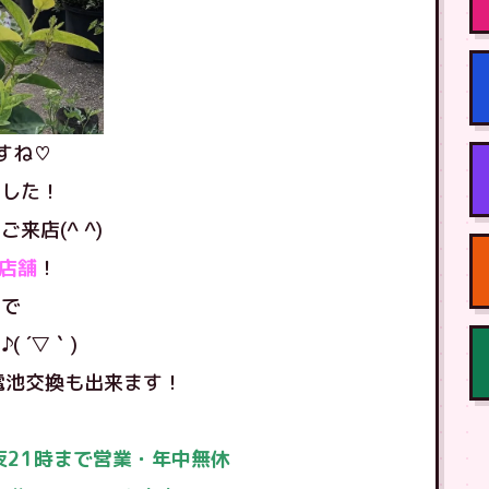
ですね♡
ました！
店(^ ^)
店舗
！
ので
 ´▽｀)
の電池交換も出来ます！
夜21時まで営業・年中無休