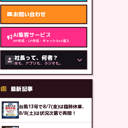
お問い合わせ
AI集客サービス
HP作成・LP作成・チャットbot導入
社長って、何者？
本も、アプリも、ラジオも。
最新記事
台風13号で8/7(金)は臨時休業、
8/8(土)は状況次第で再開！