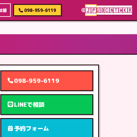
🇯🇵
🇬🇧
🇨🇳
🇹🇼
🇰🇷
加盟
098-959-6119
098-959-6119
LINEで相談
予約フォーム