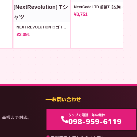
NextCode.LTD 前後T【左胸ロゴ版】#211
¥3,751
NEXT REVOLUTION ロゴ Tシャツ (v19) [NextRevolution]
¥3,091
¥3
お問い合わせ
タップで電話・年中無休
・基板まで対応。
098-959-6119