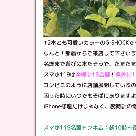
↑2本とも可愛いカラーのG-SHOCK
なんと！那覇からご来店して下さい
名護まで遊びに来たそうで、たまたまご来
スマホ119は
沖縄で13店舗
！
県外に1
コンビニのように店舗展開している
困った時にいつでもそばにありますよ♪(
iPhone修理だけじゃなく、腕時計
スマホ119名護ドンキ店：朝10時〜