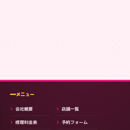
NextCode.LTD 前後T【左胸ロゴ版】#231
SMAHO119 ミニマルロゴT
,751
¥3,091
¥3,091
会社・ブログ
メニュー
会社概要
店舗一覧
修理料金表
予約フォーム