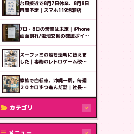
台風接近で8月7日休業、8月8日
再開予定｜スマホ119泡瀬店
7日・8日の営業は未定｜iPhone
画面割れ/電池交換の確認ポイン
ト
スーファミの殻を透明に替えま
した｜専務のレトロゲーム改造
図鑑⑧
家族で自転車、沖縄一周。毎週
２０キロずつ進んだ話｜社長ブ
ログ
カテゴリ
修理（機種から）
メニュー