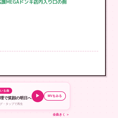
護MEGAドンキ店内入り口の側
！
ている曲
▶
MVをみる
修理で笑顔の明日へ
ング・タップで再生
全曲きく ＞