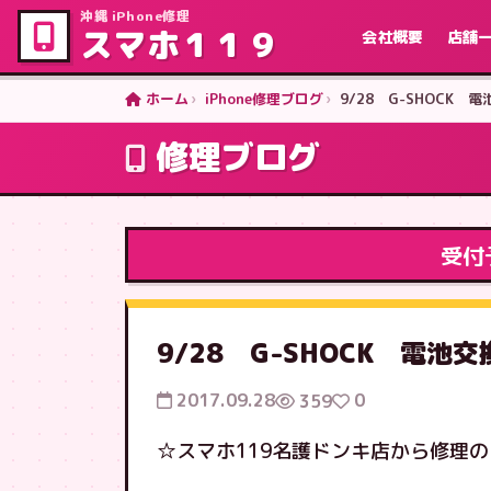
沖縄 iPhone修理
スマホ１１９
会社概要
店舗
ホーム
iPhone修理ブログ
9/28 G-SHOCK
修理ブログ
受付
9/28 G-SHOCK 電
2017.09.28
0
359
☆スマホ119名護ドンキ店から修理