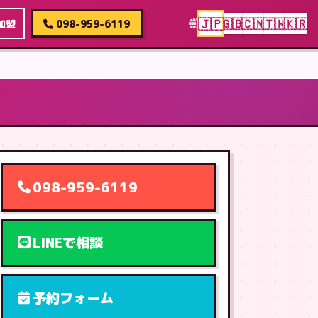
🇯🇵
🇬🇧
🇨🇳
🇹🇼
🇰🇷
加盟
098-959-6119
098-959-6119
LINEで相談
予約フォーム