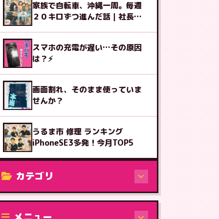
家族で自転車、沖縄一周。毎週
２０キロずつ進んだ話｜社長ブ
ログ
スマホの充電が遅い…その原因
は？⚡
画面割れ、そのまま使っていま
せんか？
うるま市 修理 ランキング
iPhoneSE3多発！今月TOP5
カテゴリ
修理（機種から）
メニュー