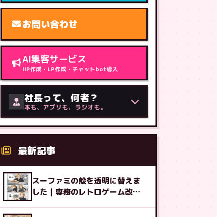
お問い合わせ
AI集客サービス
HP作成・LP作成・チャットbot導入
社長って、何者？
本も、アプリも、ラジオも。
最新記事
スーファミの殻を透明に替えま
した｜専務のレトロゲーム改造
図鑑⑧