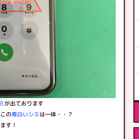
ミ
が出ております
、この
青白いシミ
は一体・・？
きます！