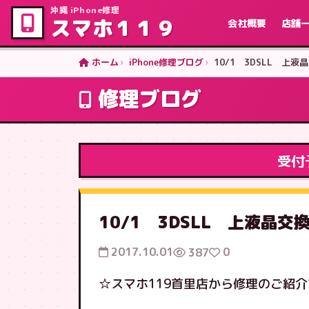
沖縄 iPhone修理
スマホ１１９
会社概要
店舗
ホーム
iPhone修理ブログ
10/1 3DSLL 上
修理ブログ
受付
10/1 3DSLL 上液晶
2017.10.01
0
387
☆スマホ119首里店から修理のご紹