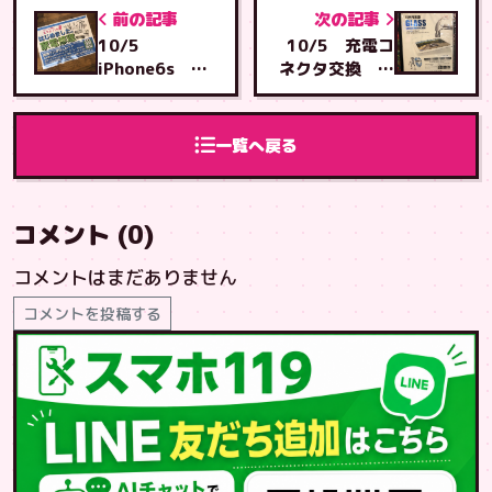
前の記事
次の記事
10/5
10/5 充電コ
iPhone6s 画
ネクタ交換 南
面交換 南城店
城店へご来店
へご来店
一覧へ戻る
コメント (0)
コメントはまだありません
コメントを投稿する