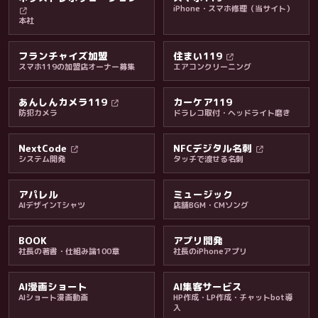
iPhone・スマホ修理（当サイト）
本社
フランチャイズ加盟
住まい119
スマホ119の加盟店オーナー募集
エアコンクリーニング
あんしんカメラ119
カーケア119
防犯カメラ
ドラレコ取付・ヘッドライト磨き
料金・保証・ご案内
NextCode
NFCデジタル名刺
システム開発
タッチで渡せる名刺
アパレル
ミュージック
AIデザインTシャツ
店舗BGM・CMソング
BOOK
アプリ開発
社長の著書・仕組み論100章
社長のiPhoneアプリ
AI漫画ショート
AI集客サービス
AIショート漫画動画
HP作成・LP作成・チャットbot導
入