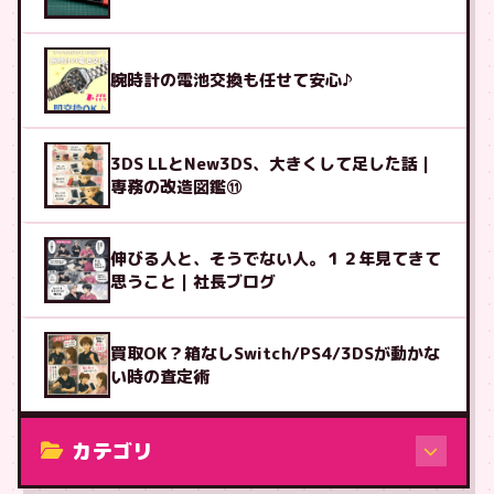
腕時計の電池交換も任せて安心♪
3DS LLとNew3DS、大きくして足した話｜
専務の改造図鑑⑪
伸びる人と、そうでない人。１２年見てきて
思うこと｜社長ブログ
買取OK？箱なしSwitch/PS4/3DSが動かな
い時の査定術
カテゴリ