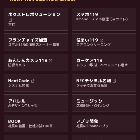
ネクストレボリューション
スマホ119
iPhone・スマホ修理（当サイト）
本社
フランチャイズ加盟
住まい119
スマホ119の加盟店オーナー募集
エアコンクリーニング
あんしんカメラ119
カーケア119
防犯カメラ
ドラレコ取付・ヘッドライト磨き
料金・保証・ご案内
NextCode
NFCデジタル名刺
システム開発
タッチで渡せる名刺
アパレル
ミュージック
AIデザインTシャツ
店舗BGM・CMソング
BOOK
アプリ開発
社長の著書・仕組み論100章
社長のiPhoneアプリ