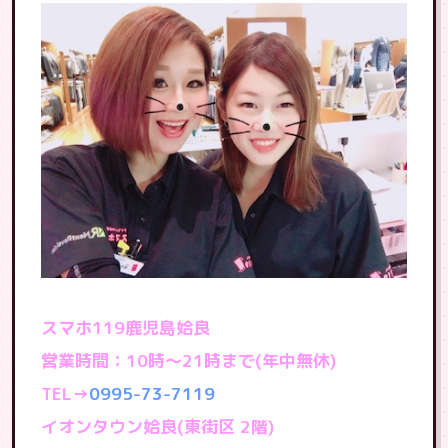
スマホ119鹿児島姶良
営業時間：10時〜21時まで(年中無休)
TEL→
0995-73-7119
イオンタウン姶良(東街区 2階)