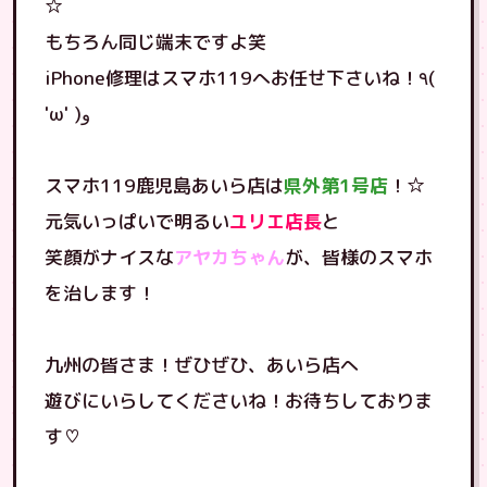
☆
もちろん同じ端末ですよ笑
iPhone修理はスマホ119へお任せ下さいね！٩(
'ω' )و
スマホ119鹿児島あいら店は
県外第1号店
！☆
元気いっぱいで明るい
ユリエ店長
と
笑顔がナイスな
アヤカちゃん
が、皆様のスマホ
を治します！
九州の皆さま！ぜひぜひ、あいら店へ
遊びにいらしてくださいね！お待ちしておりま
す♡