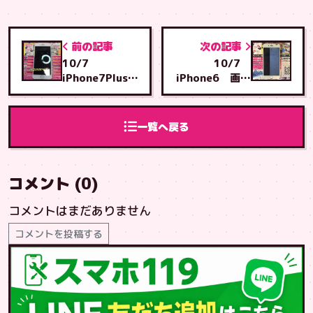
前の記事
次の記事
10/7
10/7
iPhone7Plus
iPhone6 画面
充電コネクタ交
交換 あいら店
換 名護ドンキ
へご来店
店へご来店
一覧へ戻る
コメント (0)
コメントはまだありません
コメントを投稿する