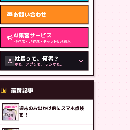
お問い合わせ
AI集客サービス
HP作成・LP作成・チャットbot導入
社長って、何者？
本も、アプリも、ラジオも。
最新記事
週末のお出かけ前にスマホ点検
を！