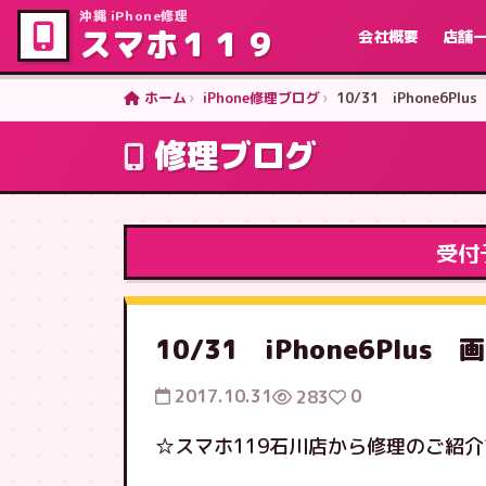
沖縄 iPhone修理
スマホ１１９
会社概要
店舗
ホーム
iPhone修理ブログ
10/31 iPhone6
修理ブログ
受付
10/31 iPhone6Plu
2017.10.31
0
283
☆スマホ119石川店から修理のご紹