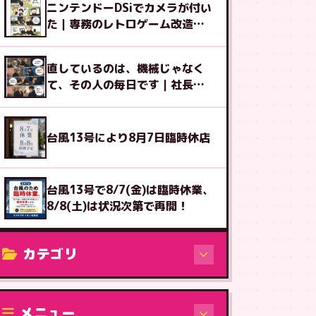
ニンテンドーDSiでカメラが付い
た｜専務のレトロゲーム改造図
鑑⑨
直しているのは、機械じゃなく
て、その人の毎日です｜社長ブ
ログ
台風13号により8月7日臨時休店
台風13号で8/7(金)は臨時休業、
8/8(土)は状況次第で再開！
カテゴリ
修理（機種から）
メニュー