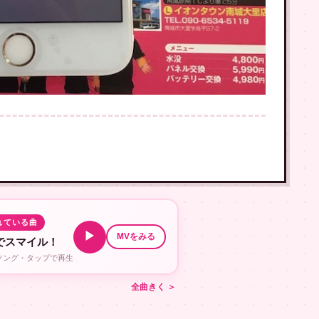
れている曲
▶
MVをみる
でスマイル！
ルソング・タップで再生
全曲きく ＞