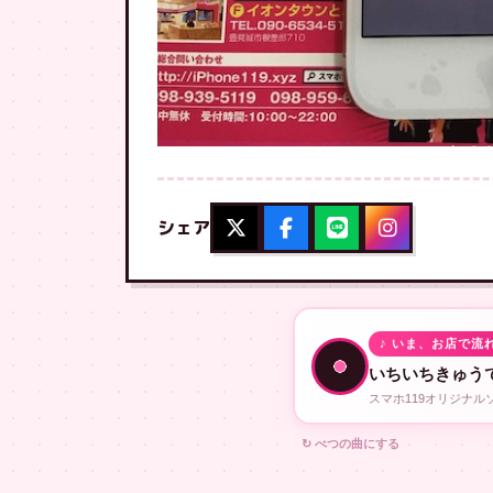
シェア
♪ いま、お店で流
いちいちきゅう
スマホ119オリジナ
↻ べつの曲にする