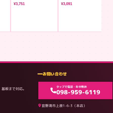
¥3,751
¥3,091
住ま
¥3
お問い合わせ
タップで電話・年中無休
・基板まで対応。
098-959-6119
宜野湾市上原1-6-3（本店）