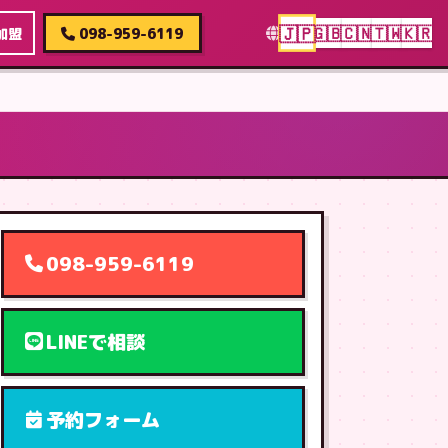
🇯🇵
🇬🇧
🇨🇳
🇹🇼
🇰🇷
加盟
098-959-6119
098-959-6119
LINEで相談
予約フォーム