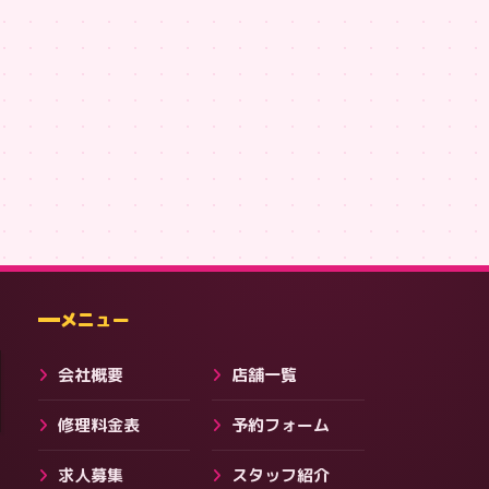
い119 前後プリントT #79
住まい119 ミニマルロゴT #4 [sumai119]
,751
¥3,091
¥3,091
会社・ブログ
メニュー
会社概要
店舗一覧
修理料金表
予約フォーム
求人募集
スタッフ紹介