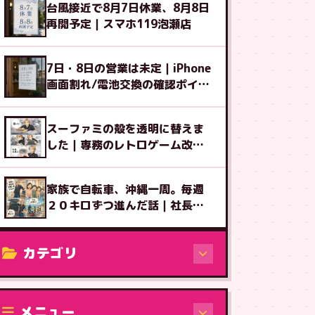
台風接近で8月7日休業、8月8日
再開予定｜スマホ119泡瀬店
7日・8日の営業は未定｜iPhone
画面割れ/電池交換の確認ポイン
ト
スーファミの殻を透明に替えま
した｜専務のレトロゲーム改造
図鑑⑧
家族で自転車、沖縄一周。毎週
２０キロずつ進んだ話｜社長ブ
ログ
カテゴリ
修理（機種から）
メニュー