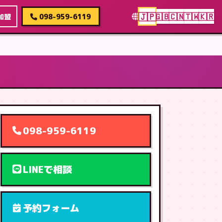
🇯🇵
🇬🇧
🇨🇳
🇹🇼
🇰🇷
加盟
098-959-6119
098-959-6119
LINEで相談
予約フォーム