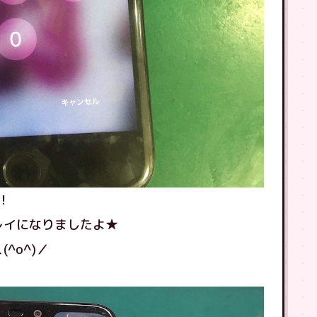
！
キレイになりましたよ★
^o^)／