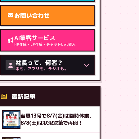
お問い合わせ
AI集客サービス
HP作成・LP作成・チャットbot導入
社長って、何者？
本も、アプリも、ラジオも。
最新記事
台風13号で8/7(金)は臨時休業、
8/8(土)は状況次第で再開！