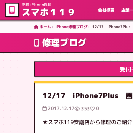
沖縄 iPhone修理
スマホ１１９
会社概要
店舗
ホーム
iPhone修理ブログ
12/17 iPhone7
修理ブログ
受付
12/17 iPhone7Plu
2017.12.17
0
353
★スマホ119安謝店から修理のご紹