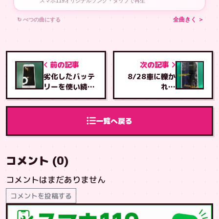
スマホ119オリジナルソング・タップで再生
↻ べつの曲にする
全曲きく ＞
前の記事
次の記事
劣化したバッテ
8/28車に轢か
リーを使い続け
れた
ると・・
iPhone6s・・
。
一覧へ戻る
コメント (0)
コメントはまだありません
コメントを投稿する