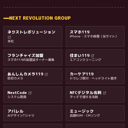
NEXT REVOLUTION GROUP
ネクストレボリューション
スマホ119
iPhone・スマホ修理（当サイト）
本社
フランチャイズ加盟
住まい119
スマホ119の加盟店オーナー募集
エアコンクリーニング
あんしんカメラ119
カーケア119
防犯カメラ
ドラレコ取付・ヘッドライト磨き
料金・保証・ご案内
NextCode
NFCデジタル名刺
システム開発
タッチで渡せる名刺
アパレル
ミュージック
AIデザインTシャツ
店舗BGM・CMソング