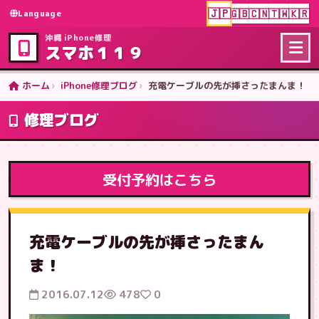
🇯🇵
🇬🇧
🇨🇳
🇹🇼
🇰🇷
Language
沖縄 iPhone修理
スマホ１１９
ホーム
iPhone修理ブログ
充電ケーブルの先が挿さったまんま！
修理ブログ
受付予約はこちら
充電ケーブルの先が挿さったまん
ま！
2016.07.12
478
0