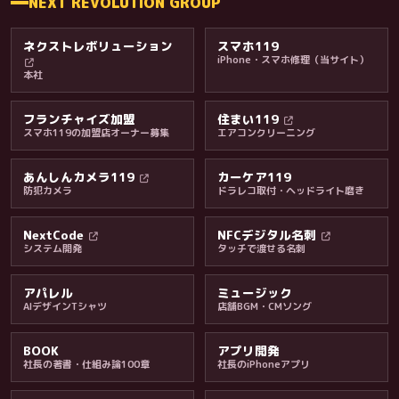
NEXT REVOLUTION GROUP
ネクストレボリューション
スマホ119
iPhone・スマホ修理（当サイト）
本社
フランチャイズ加盟
住まい119
スマホ119の加盟店オーナー募集
エアコンクリーニング
あんしんカメラ119
カーケア119
防犯カメラ
ドラレコ取付・ヘッドライト磨き
料金・保証・ご案内
NextCode
NFCデジタル名刺
システム開発
タッチで渡せる名刺
アパレル
ミュージック
AIデザインTシャツ
店舗BGM・CMソング
BOOK
アプリ開発
社長の著書・仕組み論100章
社長のiPhoneアプリ