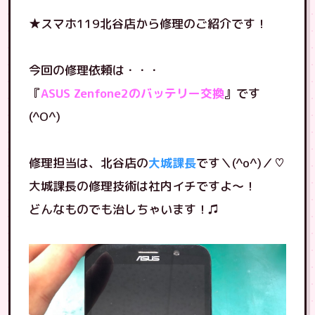
★スマホ119北谷店から修理のご紹介です！
今回の修理依頼は・・・
『
ASUS Zenfone2のバッテリー交換
』です
(^O^)
修理担当は、北谷店の
大城課長
です＼(^o^)／♡
大城課長の修理技術は社内イチですよ〜！
どんなものでも治しちゃいます！♫