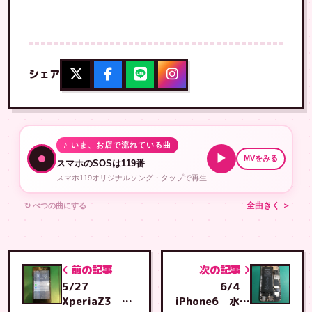
シェア
♪ いま、お店で流れている曲
▶
MVをみる
スマホのSOSは119番
スマホ119オリジナルソング・タップで再生
↻ べつの曲にする
全曲きく ＞
前の記事
次の記事
5/27
6/4
XperiaZ3 画
iPhone6 水没