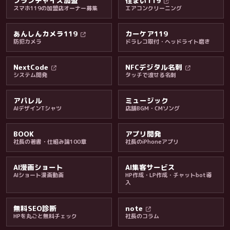
フランチャイズ加盟
住まい119
スマホ119の加盟店オーナー募集
エアコンクリーニング
あんしんカメラ119
カーケア119
防犯カメラ
ドラレコ取付・ヘッドライト磨き
料金・保証・ご案内
NextCode
NFCデジタル名刺
システム開発
タッチで渡せる名刺
アパレル
ミュージック
AIデザインTシャツ
店舗BGM・CMソング
BOOK
アプリ開発
社長の著書・仕組み論100章
社長のiPhoneアプリ
AI漫画ショート
AI集客サービス
AIショート漫画動画
HP作成・LP作成・チャットbot導
入
無料SEO診断
note
HPを丸ごと無料チェック
社長のコラム