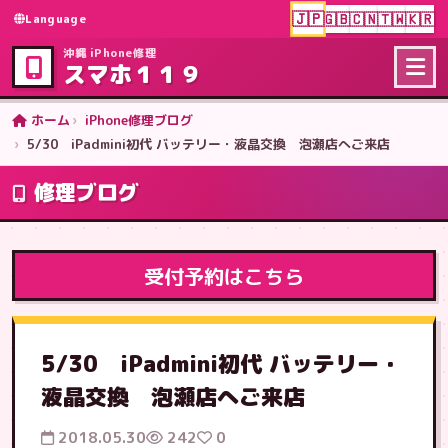
🇯🇵
🇬🇧
🇨🇳
🇹🇼
🇰🇷
Language
沖縄 iPhone修理
スマホ１１９
ホーム
iPhone修理ブログ
5/30 iPadmini初代 バッテリー・液晶交換 泡瀬店へご来店
修理ブログ
受付予約はこちら
5/30 iPadmini初代 バッテリー・
液晶交換 泡瀬店へご来店
2018.05.30
242
0