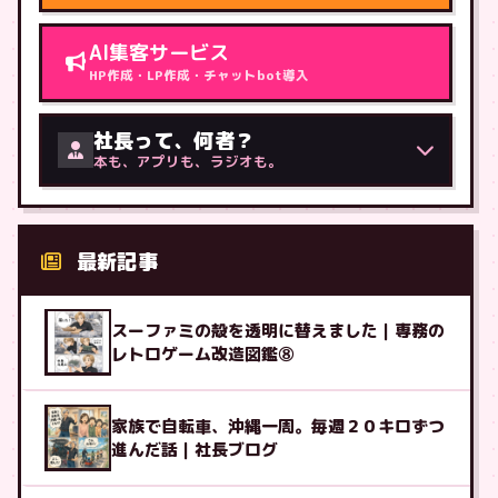
AI集客サービス
HP作成・LP作成・チャットbot導入
社長って、何者？
本も、アプリも、ラジオも。
最新記事
スーファミの殻を透明に替えました｜専務の
レトロゲーム改造図鑑⑧
家族で自転車、沖縄一周。毎週２０キロずつ
進んだ話｜社長ブログ