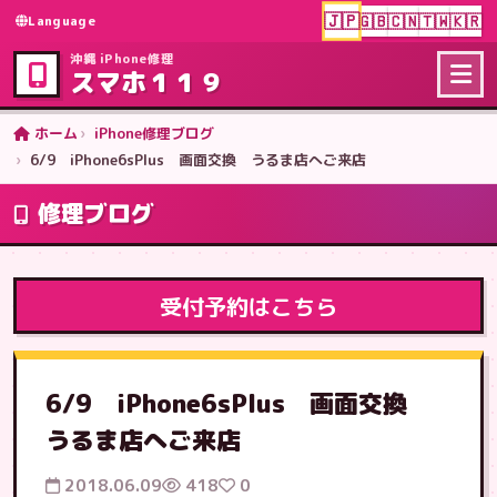
🇯🇵
🇬🇧
🇨🇳
🇹🇼
🇰🇷
Language
沖縄 iPhone修理
スマホ１１９
ホーム
iPhone修理ブログ
6/9 iPhone6sPlus 画面交換 うるま店へご来店
修理ブログ
受付予約はこちら
6/9 iPhone6sPlus 画面交換
うるま店へご来店
2018.06.09
418
0