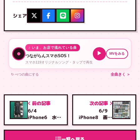
シェア
♪ いま、お店で流れている曲
▶
MVをみる
つながらんスマホSOS！
スマホ119オリジナルソング・タップで再生
↻ べつの曲にする
全曲きく ＞
前の記事
次の記事
6/4
6/9
iPhone6 水没
iPhone8 画面
修理 イオンモ
交換 糸満店へ
ール鹿児島店へ
ご来店
ご来店
一覧へ戻る