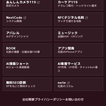
あんしんカメラ119
カーケア119
防犯カメラ
ドラレコ取付・ヘッドライト磨き
料金・保証・ご案内
NextCode
NFCデジタル名刺
システム開発
タッチで渡せる名刺
アパレル
ミュージック
AIデザインTシャツ
店舗BGM・CMソング
BOOK
アプリ開発
社長の著書・仕組み論100章
社長のiPhoneアプリ
AI漫画ショート
AI集客サービス
AIショート漫画動画
HP作成・LP作成・チャットbot導
入
無料SEO診断
note
HPを丸ごと無料チェック
社長のコラム
会社概要
プライバシーポリシー
お問い合わせ
会社・ブログ