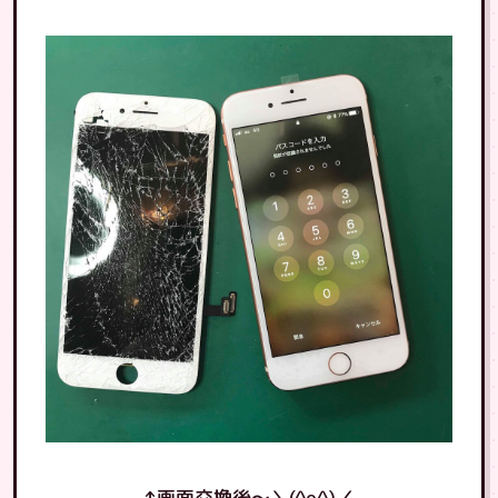
↑画面交換後〜＼(^o^)／