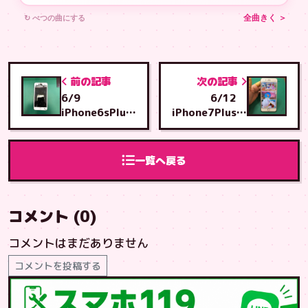
↻ べつの曲にする
全曲きく ＞
前の記事
次の記事
6/9
6/12
iPhone6sPlus
iPhone7Plus
画面交換 う
画面交換 鹿児
るま店へご来店
島イオンモール
店へご来店
一覧へ戻る
コメント (0)
コメントはまだありません
コメントを投稿する