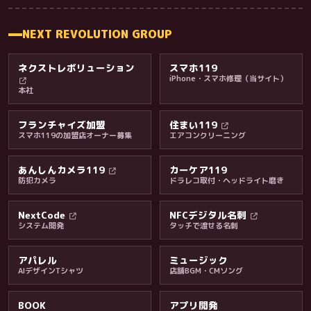
NEXT REVOLUTION GROUP
ネクストレボリューション
スマホ119
iPhone・スマホ修理（当サイト）
本社
フランチャイズ加盟
住まい119
スマホ119の加盟店オーナー募集
エアコンクリーニング
あんしんカメラ119
カーケア119
防犯カメラ
ドラレコ取付・ヘッドライト磨き
料金・保証・ご案内
NextCode
NFCデジタル名刺
システム開発
タッチで渡せる名刺
アパレル
ミュージック
AIデザインTシャツ
店舗BGM・CMソング
BOOK
アプリ開発