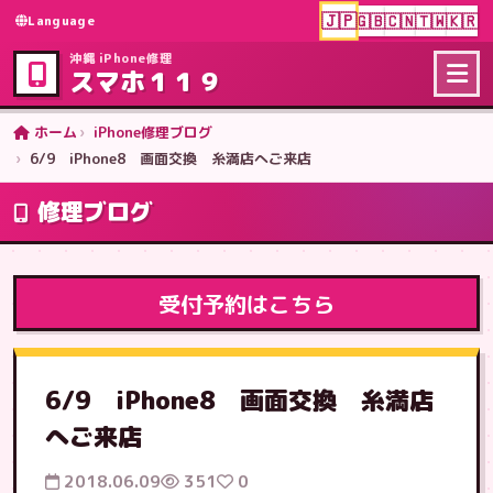
🇯🇵
🇬🇧
🇨🇳
🇹🇼
🇰🇷
Language
沖縄 iPhone修理
スマホ１１９
ホーム
iPhone修理ブログ
6/9 iPhone8 画面交換 糸満店へご来店
修理ブログ
受付予約はこちら
6/9 iPhone8 画面交換 糸満店
へご来店
2018.06.09
351
0