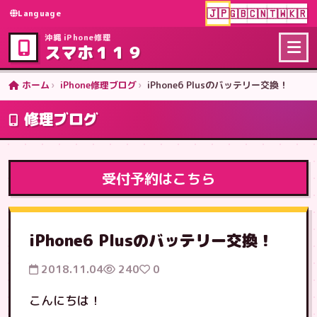
🇯🇵
🇬🇧
🇨🇳
🇹🇼
🇰🇷
Language
沖縄 iPhone修理
スマホ１１９
ホーム
iPhone修理ブログ
iPhone6 Plusのバッテリー交換！
修理ブログ
受付予約はこちら
iPhone6 Plusのバッテリー交換！
2018.11.04
240
0
こんにちは！