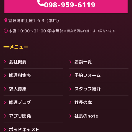
098-959-6119
宜野湾市上原1-6-3（本店）
本店 10:00〜21:00 年中無休
※営業時間は店舗により異なります
料金
メニュー
会社概要
店舗一覧
修理料金表
予約フォーム
求人募集
スタッフ紹介
修理ブログ
社長の本
アプリ開発
社長のnote
その他サービス
ポッドキャスト