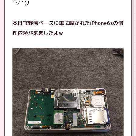
´ ▽ ` )ﾉ
本日宜野湾ベースに車に轢かれたiPhone6sの修
理依頼が来ましたよw