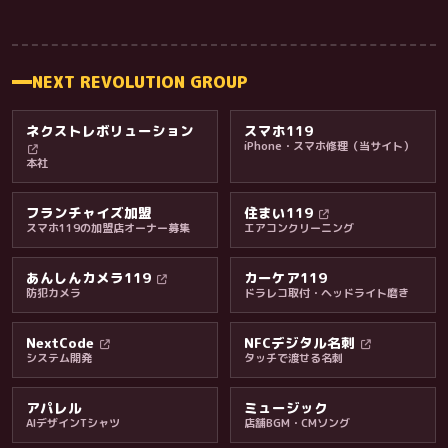
NEXT REVOLUTION GROUP
ネクストレボリューション
スマホ119
iPhone・スマホ修理（当サイト）
本社
フランチャイズ加盟
住まい119
スマホ119の加盟店オーナー募集
エアコンクリーニング
あんしんカメラ119
カーケア119
防犯カメラ
ドラレコ取付・ヘッドライト磨き
料金・保証・ご案内
NextCode
NFCデジタル名刺
システム開発
タッチで渡せる名刺
アパレル
ミュージック
AIデザインTシャツ
店舗BGM・CMソング