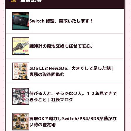
Switch 修理、買取いたします！
腕時計の電池交換も任せて安心♪
3DS LLとNew3DS、大きくして足した話｜
専務の改造図鑑⑪
伸びる人と、そうでない人。１２年見てきて
思うこと｜社長ブログ
買取OK？箱なしSwitch/PS4/3DSが動かな
い時の査定術