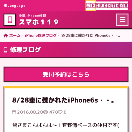
🇯🇵
🇬🇧
🇨🇳
🇹🇼
🇰🇷
Language
沖縄 iPhone修理
スマホ１１９
ホーム
iPhone修理ブログ
8/28車に轢かれたiPhone6s・・。
修理ブログ
受付予約はこちら
8/28車に轢かれたiPhone6s・・。
2016.08.28
470
0
皆さまこんばんは〜！宜野湾ベースの仲村です(