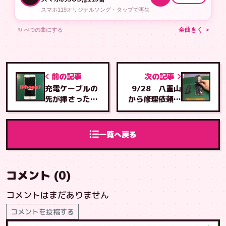
スマホ119オリジナルソング・タップで再生
↻ べつの曲にする
全曲きく ＞
前の記事
次の記事
充電ケーブルの
9/28 八重山
先が挿さったま
から修理依頼！
んま！
泡瀬店より
一覧へ戻る
コメント (0)
コメントはまだありません
コメントを投稿する