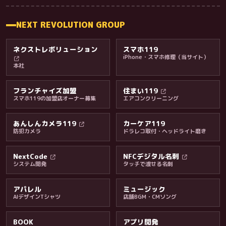
NEXT REVOLUTION GROUP
ネクストレボリューション
スマホ119
iPhone・スマホ修理（当サイト）
本社
フランチャイズ加盟
住まい119
スマホ119の加盟店オーナー募集
エアコンクリーニング
あんしんカメラ119
カーケア119
防犯カメラ
ドラレコ取付・ヘッドライト磨き
料金・保証・ご案内
NextCode
NFCデジタル名刺
システム開発
タッチで渡せる名刺
アパレル
ミュージック
AIデザインTシャツ
店舗BGM・CMソング
BOOK
アプリ開発