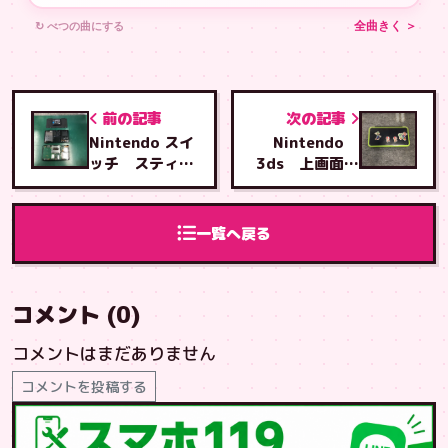
↻ べつの曲にする
全曲きく ＞
前の記事
次の記事
Nintendo スイ
Nintendo
ッチ スティク
3ds 上画面交
ススイッチ交換
換修理
終了
一覧へ戻る
コメント (0)
コメントはまだありません
コメントを投稿する