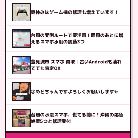
夏休みはゲーム機の修理も増えています！
台風の変則ルートで要注意！雨風のあとに増
えるスマホ水没の初動3つ
豊見城市 スマホ 買取｜古いAndroidも壊れ
てても査定OK
②めどちゃんですよろしくお願いします✨
台風の水没スマホ、慌てる前に！沖縄の応急
処置5つと修理受付